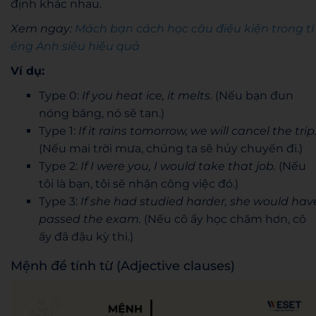
định khác nhau.
Xem ngay:
Mách bạn cách học câu điều kiện trong ti
ếng Anh siêu hiệu quả
Ví dụ:
Type 0:
If you heat ice, it melts.
(Nếu bạn đun
nóng băng, nó sẽ tan.)
Type 1:
If it rains tomorrow, we will cancel the trip
(Nếu mai trời mưa, chúng ta sẽ hủy chuyến đi.)
Type 2:
If I were you, I would take that job.
(Nếu
tôi là bạn, tôi sẽ nhận công việc đó.)
Type 3:
If she had studied harder, she would hav
passed the exam.
(Nếu cô ấy học chăm hơn, cô
ấy đã đậu kỳ thi.)
Mệnh đề tính từ (Adjective clauses)