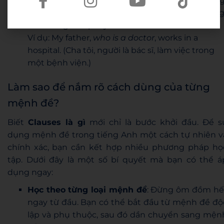
Non-defining relative clause
: Chỉ bổ sung thôn
tin thêm, có thể bỏ mà câu vẫn đủ nghĩa, thườn
tách bằng dấu phẩy.
Ví dụ: My father,
who is a doctor
, works in a
hospital. (Cha tôi, người là bác sĩ, làm việc trong
một bệnh viện.)
Làm sao để nắm rõ cách dùng của từng
mệnh đề?
Biết
Clauses là gì
mới chỉ là bước khởi đầu. Để s
dụng mệnh đề trong tiếng Anh một cách tự nhiên v
chính xác, bạn cần kết hợp nhiều phương pháp họ
tập. Dưới đây là một số bí quyết mà bạn có thể á
dụng ngay:
Học theo từng loại mệnh đề
: Đừng ôm đồm hế
ngay từ đầu. Bạn có thể bắt đầu từ mệnh đề độ
lập và phụ thuộc, sau đó dần chuyển sang mện