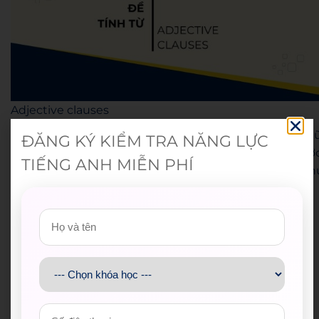
Adjective clauses
Mệnh đề tính từ, hay còn gọi là mệnh đề định ngữ
ĐĂNG KÝ KIỂM TRA NĂNG LỰC
dùng để bổ nghĩa cho danh từ hoặc đại từ đứng trước
TIẾNG ANH MIỄN PHÍ
Chúng thường bắt đầu bằng các đại từ quan hệ nh
who, whom, whose, which, that
.
Ví dụ:
The man
who lives next door
is very friendly.
(Người đàn ông sống cạnh nhà rất thân thiện.)
This is the book
that I bought yesterday
. (Đây là
cuốn sách mà tôi đã mua hôm qua.)