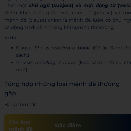
nhất một
chủ ngữ
(subject) và một
động từ
(verb
Điểm khác biệt giữa một cụm từ (phrase) và mộ
mệnh đề (clause) chính là mệnh đề luôn có chủ ng
và động từ đi kèm, trong khi cụm từ thì không.
Ví dụ:
Clause:
She is reading a book.
(Cô ấy đang đọ
sách.)
Phrase:
Reading a book.
(Đọc sách – thiếu ch
ngữ)
Tổng hợp những loại mệnh đề thường
gặp
Bảng tóm tắt:
Các loại
Đặc điểm
mệnh đề