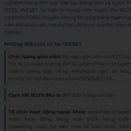
nghiệm trong lĩnh vực đào tạo tiếng Anh và luyện th
IELTS, WESET tự hào là trung tâm luyện thi IELTS
luyện thi TOEIC chuyên sâu uy tín giúp hàng ngàn họ
viên đạt được ước mơ du học, định cư và phát triển s
nghiệp
Những điều chỉ có tại WESET
Chất lượng giáo viên:
Đội ngũ giáo viên có IELTS từ
7.5+ là Cử nhân trường ĐH Sư phạm/Thạc sĩ chuyên
ngành giảng dạy tiếng Anh/Ngôn ngữ, sở hữu
chứng chỉ nghiệp vụ sư phạm/TESOL/CELTA.
Cam kết IELTS đầu ra
đến 8.0+ bằng văn bản.
Tổ chức hoạt động ngoại khoá:
workshop chuyên
môn; hoạt động tiếng Anh 100% hàng tuần
(Speaking club); sự kiện chia sẻ kiến thức, kinh