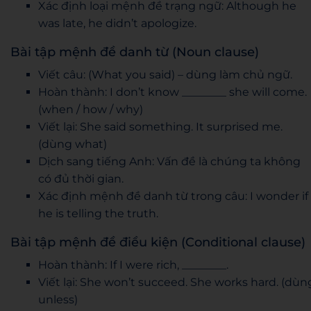
Xác định loại mệnh đề trạng ngữ: Although he
was late, he didn’t apologize.
Bài tập mệnh đề danh từ (Noun clause)
Viết câu: (What you said) – dùng làm chủ ngữ.
Hoàn thành: I don’t know ________ she will come.
(when / how / why)
Viết lại: She said something. It surprised me.
(dùng what)
Dịch sang tiếng Anh: Vấn đề là chúng ta không
có đủ thời gian.
Xác định mệnh đề danh từ trong câu: I wonder if
he is telling the truth.
Bài tập mệnh đề điều kiện (Conditional clause)
Hoàn thành: If I were rich, ________.
Viết lại: She won’t succeed. She works hard. (dùn
unless)