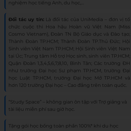
nghiệm học tiếng Anh, du học,…
Đối tác uy tín:
Là đối tác của UniMedia – đơn vị tổ
chức cuộc thi Hoa hậu Hoàn vũ Việt Nam (Miss
Cosmo Vietnam), Đoàn TN Bộ Giáo dục và Đào tạo;
Thành Đoàn TP.HCM; Thành Đoàn TP.Thủ Đức; Hội
Sinh viên Việt Nam TP.HCM; Hội Sinh viên Việt Nam
tại Úc; Trung tâm Hỗ trợ Học sinh, sinh viên TP.HCM;
Quận Đoàn 1,3,4,5,6,7,8,10, Bình Tân; Các trường ĐH
như trường Đại học Sư phạm TP.HCM, trường Đại
học Luật TP.HCM, trường Đại học Mở TP.HCM và
hơn 120 trường Đại học – Cao đẳng trên toàn quốc.
“Study Space” – không gian ôn tập với Trợ giảng và
tài liệu miễn phí sau giờ học.
Tặng gói học bổng toàn phần 100%* khi du học