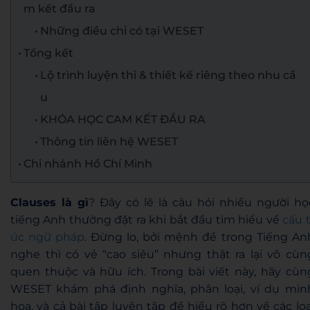
m kết đầu ra
Những điều chỉ có tại WESET
Tổng kết
Lộ trình luyện thi & thiết kế riêng theo nhu cầ
u
KHÓA HỌC CAM KẾT ĐẦU RA
Thông tin liên hệ WESET
Chi nhánh Hồ Chí Minh
Clauses là gì
? Đây có lẽ là câu hỏi nhiều người họ
tiếng Anh thường đặt ra khi bắt đầu tìm hiểu về
cấu t
úc ngữ pháp
. Đừng lo, bởi mệnh đề trong Tiếng An
nghe thì có vẻ “cao siêu” nhưng thật ra lại vô cùn
quen thuộc và hữu ích. Trong bài viết này, hãy cùn
WESET khám phá định nghĩa, phân loại, ví dụ min
họa, và cả bài tập luyện tập để hiểu rõ hơn về các loạ