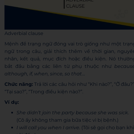
Adverbial clause
Mệnh đề trạng ngữ đóng vai trò giống như một trạn
ngữ trong câu, giải thích thêm về thời gian, nguyê
nhân, kết quả, mục đích hoặc điều kiện. Nó thườn
bắt đầu bằng các liên từ phụ thuộc như
because
although, if, when, since, so that
…
Chức năng:
Trả lời các câu hỏi như “Khi nào?”, “Ở đâu?”
“Tại sao?”, “Trong điều kiện nào?”.
Ví dụ:
She didn’t join the party because she was sick.
(Cô ấy không tham gia bữa tiệc vì bị bệnh.)
I will call you when I arrive.
(Tôi sẽ gọi cho bạn khi