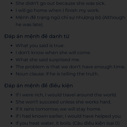
She didn’t go out because she was sick.
I will go home when I finish my work.
Mệnh đề trạng ngữ chỉ sự nhượng bộ (Although
he was late).
Đáp án mệnh đề danh từ
What you said is true.
I don’t know when she will come.
What she said surprised me.
The problem is that we don’t have enough time.
Noun clause: if he is telling the truth.
Đáp án mệnh đề điều kiện
If I were rich, I would travel around the world.
She won’t succeed unless she works hard.
If it rains tomorrow, we will stay home.
If I had known earlier, I would have helped you.
If you heat water, it boils. (Câu điều kiện loại 0)