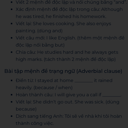
Viết 2 mệnh đề độc lập và nối chúng bằng “and”.
Xác định mệnh đề độc lập trong câu: Although
he was tired, he finished his homework.
Viết lại: She loves cooking. She also enjoys
painting. (dùng and)
Viết câu mới: I like English. (thêm một mệnh đề
độc lập nối bằng but)
Chia câu: He studies hard and he always gets
high marks. (tách thành 2 mệnh đề độc lập)
Bài tập mệnh đề trạng ngữ (Adverbial clause)
Điền từ: I stayed at home ________ it rained
heavily. (because / when)
Hoàn thành câu: I will give you a call if ________.
Viết lại: She didn’t go out. She was sick. (dùng
because)
Dịch sang tiếng Anh: Tôi sẽ về nhà khi tôi hoàn
thành công việc.