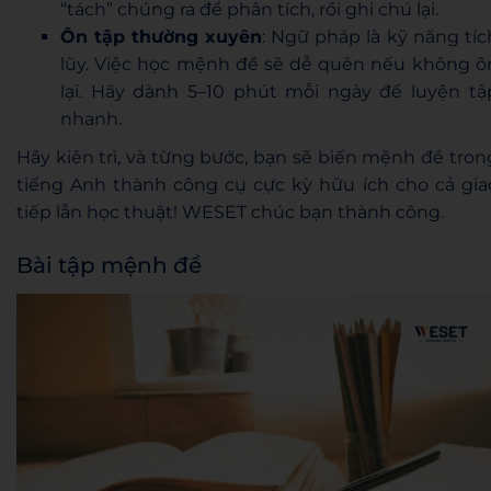
“tách” chúng ra để phân tích, rồi ghi chú lại.
Ôn tập thường xuyên
: Ngữ pháp là kỹ năng tíc
lũy. Việc học mệnh đề sẽ dễ quên nếu không ô
lại. Hãy dành 5–10 phút mỗi ngày để luyện tậ
nhanh.
Hãy kiên trì, và từng bước, bạn sẽ biến mệnh đề tron
tiếng Anh thành công cụ cực kỳ hữu ích cho cả gia
tiếp lẫn học thuật! WESET chúc bạn thành công.
Bài tập mệnh đề