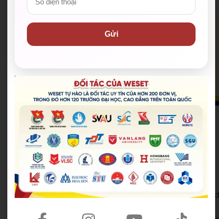
Mệnh đề quan hệ (Relative clauses)
Gửi
Relative clauses
Mệnh đề quan hệ
là một dạng đặc biệt của mệnh đề
tính từ, bổ sung thông tin cho danh từ phía trước. Có
hai loại chính:
Defining relative clause
: Xác định rõ danh từ
đang nói đến, không thể bỏ đi.
Ví dụ: The student
who studies hard
will succeed
(Sinh viên học chăm chỉ sẽ thành công.)