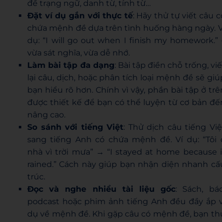
đề trạng ngữ, danh từ, tính từ…
Đặt ví dụ gắn với thực tế
: Hãy thử tự viết câu c
chứa mệnh đề dựa trên tình huống hàng ngày. V
dụ: “I will go out when I finish my homework.” 
vừa sát nghĩa, vừa dễ nhớ.
Làm bài tập đa dạng
: Bài tập điền chỗ trống, viế
lại câu, dịch, hoặc phân tích loại mệnh đề sẽ giú
bạn hiểu rõ hơn. Chính vì vậy, phần bài tập ở trê
được thiết kế để bạn có thể luyện từ cơ bản đế
nâng cao.
So sánh với tiếng Việt
: Thử dịch câu tiếng Việ
sang tiếng Anh có chứa mệnh đề. Ví dụ: “Tôi 
nhà vì trời mưa” → “I stayed at home because i
rained.” Cách này giúp bạn nhận diện nhanh cấ
trúc.
Đọc và nghe nhiều tài liệu gốc
: Sách, báo
podcast hoặc phim ảnh tiếng Anh đều đầy ắp v
dụ về mệnh đề. Khi gặp câu có mệnh đề, bạn th