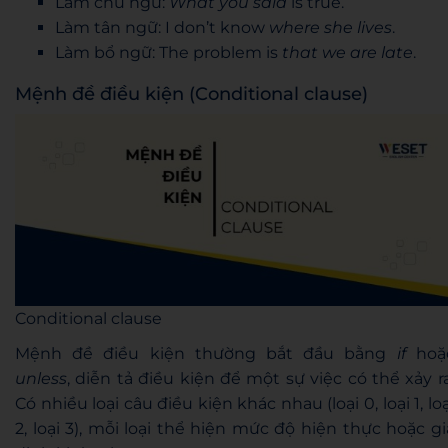
Làm chủ ngữ:
What you said
is true.
Làm tân ngữ: I don’t know
where she lives
.
Làm bổ ngữ: The problem is
that we are late
.
Mệnh đề điều kiện (Conditional clause)
Conditional clause
Mệnh đề điều kiện thường bắt đầu bằng
if
hoặ
unless
, diễn tả điều kiện để một sự việc có thể xảy ra
Có nhiều loại câu điều kiện khác nhau (loại 0, loại 1, loạ
2, loại 3), mỗi loại thể hiện mức độ hiện thực hoặc gi