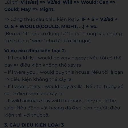
Lùi thì:
V1(s/es) => V2/ed
;
Will => Would; Can =>
Could; May => Might.
=> Công thức câu điều kiện loại 2:
IF + S + V2/ed +
O, S + WOULD(COULD, MIGHT, …) + Vo.
(Bên vế “if” nếu có động từ “to be” trong câu chúng
ta sẽ dùng “were” cho tất cả các ngôi).
Ví dụ câu điều kiện loại 2:
– If I could fly, I would be very happy : Nếu tôi có thể
bay => điều kiện không thể xảy ra
– If I were you, I would buy this house: Nếu tôi là bạn
=> điều kiện không thể xảy ra
– If I won lottery, I would buy a villa : Nếu tôi trúng xổ
số => điều kiện khó xảy ra
– If wild animals stay with humans, they could be
safe : Nếu động vật hoang dã ở với con người : điều
kiện trái với thực tế.
3. CÂU ĐIỀU KIỆN LOẠI 3