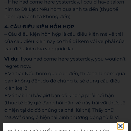
– If he had come here yesterday, I could have taken
him to Đà Lạt : Nếu hôm qua anh ta đến (thực tế
hôm qua anh ta không đến).
4. CÂU ĐIỀU KIỆN HỖN HỢP
– Câu điều kiện hỗn hợp là câu điều kiện mà vế trái
của câu điều kiện này có thể đi kèm với vế phải của
câu điều kiện kia và ngược lại.
Ví dụ
: If you had come here yesterday, you wouldn’t
regret now.
+ Vế trái: Nếu hôm qua bạn đến, thực tế là hôm qua
bạn không đến, do đó chúng ta sẽ dùng câu điều
kiện loại 3.
+ Vế trái: Thì bây giờ bạn đã không phải hối hận
(thực tế bây giờ đang hối hận, vế này trái với thực tế
ở hiện tại do đó chúng ta phải lùi thì). Thấy chữ
“NOW” đang ở hiện tại bình thường động từ là V1
nay ta sẽ lùi về V2/3d (
WILL NOT => WOULD NOT
).