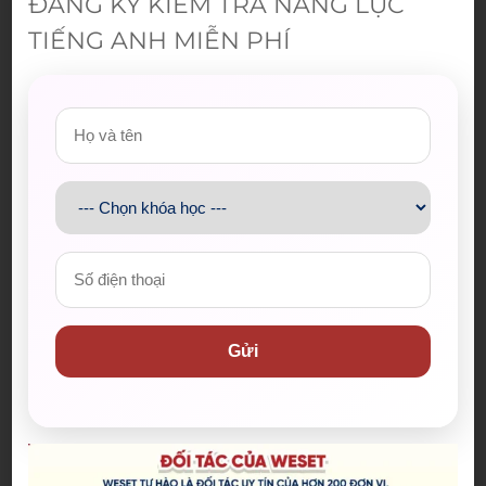
ĐĂNG KÝ KIỂM TRA NĂNG LỰC
Như vậy vế phải là câu điều kiện loại 2. Ví dụ trên là
câu điều kiện hỗn hợp kết hợp giữa CĐK loại 3 và 2.
TIẾNG ANH MIỄN PHÍ
Như vậy để làm được tất cả các loại câu điều kiện
chúng ta sẽ xét từng vế của câu điều kiện và xét
quy tắc “Nếu một hành động
không thể xảy
ra
,
khó xảy ra
(coi như không thể),
hành động trái
với thực tế
thì chúng ta sẽ lùi thì”. Đây chính là bản
chất của tất cả các loại câu điều kiện.
Có thể bạn quan tâm:
Can Could May Might
: Dùng sao cho đúng ngữ
cảnh?
Admin
Gửi