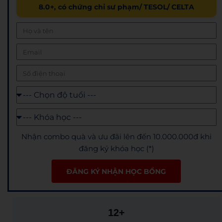
8.0+, có chứng chỉ sư phạm/ TESOL/ CELTA
Nhận combo quà và ưu đãi lên đến 10.000.000đ khi
đăng ký khóa học (*)
ĐĂNG KÝ NHẬN HỌC BỔNG
12+