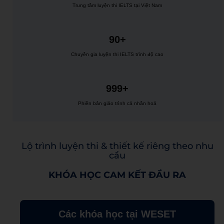
Trung tâm luyện thi IELTS tại Việt Nam
90+
Chuyên gia luyện thi IELTS trình độ cao
999+
Phiên bản giáo trình cá nhân hoá
Lộ trình luyện thi & thiết kế riêng theo nhu
cầu
KHÓA HỌC CAM KẾT ĐẦU RA
Các khóa học tại WESET