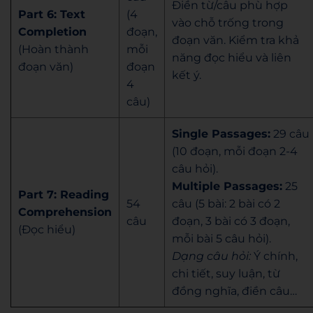
Điền từ/câu phù hợp
Part 6: Text
(4
vào chỗ trống trong
Completion
đoạn,
đoạn văn. Kiểm tra khả
(Hoàn thành
mỗi
năng đọc hiểu và liên
đoạn văn)
đoạn
kết ý.
4
câu)
Single Passages:
29 câu
(10 đoạn, mỗi đoạn 2-4
câu hỏi).
Multiple Passages:
25
Part 7: Reading
54
câu (5 bài: 2 bài có 2
Comprehension
câu
đoạn, 3 bài có 3 đoạn,
(Đọc hiểu)
mỗi bài 5 câu hỏi).
Dạng câu hỏi:
Ý chính,
chi tiết, suy luận, từ
đồng nghĩa, điền câu…