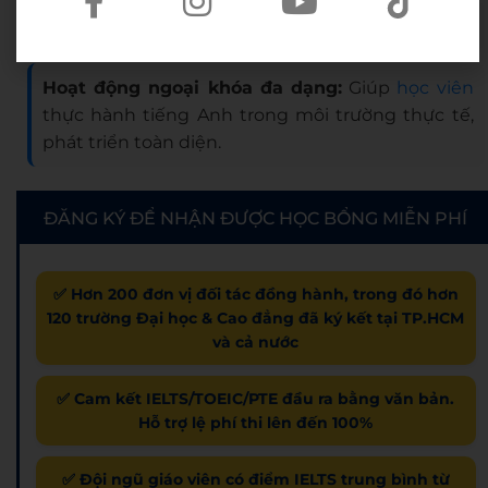
Số giờ học cao nhất thị trường, đến 72 giờ/khoá.
Hoạt động ngoại khóa đa dạng:
Giúp
học viên
thực hành tiếng Anh trong môi trường thực tế,
phát triển toàn diện.
ĐĂNG KÝ ĐỂ NHẬN ĐƯỢC HỌC BỔNG MIỄN PHÍ
✅ Hơn 200 đơn vị đối tác đồng hành, trong đó hơn
120 trường Đại học & Cao đẳng đã ký kết tại TP.HCM
và cả nước
✅ Cam kết IELTS/TOEIC/PTE đầu ra bằng văn bản.
Hỗ trợ lệ phí thi lên đến 100%
✅ Đội ngũ giáo viên có điểm IELTS trung bình từ