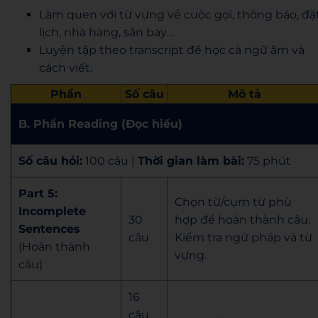
Làm quen với từ vựng về cuộc gọi, thông báo, đặ
lịch, nhà hàng, sân bay…
Luyện tập theo transcript để học cả ngữ âm và
cách viết.
Phần
Số câu
Mô tả
B. Phần Reading (Đọc hiểu)
Số câu hỏi:
100 câu |
Thời gian làm bài:
75 phút
Part 5:
Chọn từ/cụm từ phù
Incomplete
30
hợp để hoàn thành câu.
Sentences
câu
Kiểm tra ngữ pháp và từ
(Hoàn thành
vựng.
câu)
16
câu