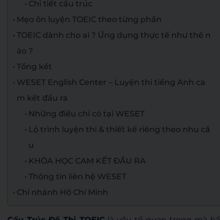
Chi tiết cấu trúc
Mẹo ôn luyện TOEIC theo từng phần
TOEIC dành cho ai ? Ứng dụng thực tế như thế n
ào ?
Tổng kết
WESET English Center – Luyện thi tiếng Anh ca
m kết đầu ra
Những điều chỉ có tại WESET
Lộ trình luyện thi & thiết kế riêng theo nhu cầ
u
KHÓA HỌC CAM KẾT ĐẦU RA
Thông tin liên hệ WESET
Chi nhánh Hồ Chí Minh
Cấu Trúc Đề Thi TOEIC
là yếu tố quan trọng mà bấ