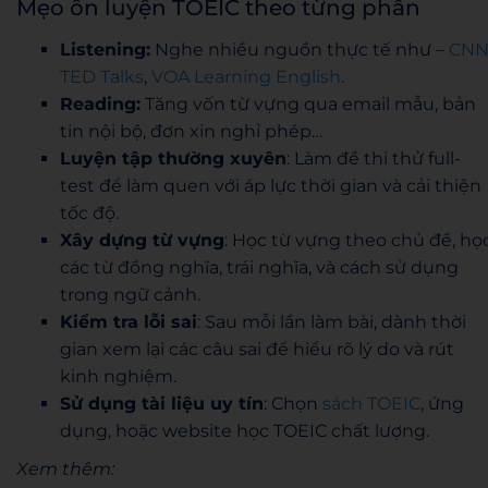
Mẹo ôn luyện TOEIC theo từng phần
Listening:
Nghe nhiều nguồn thực tế như –
CN
TED Talks
,
VOA Learning English
.
Reading:
Tăng vốn từ vựng qua email mẫu, bản
tin nội bộ, đơn xin nghỉ phép…
Luyện tập thường xuyên
: Làm đề thi thử full-
test để làm quen với áp lực thời gian và cải thiện
tốc độ.
Xây dựng từ vựng
: Học từ vựng theo chủ đề, họ
các từ đồng nghĩa, trái nghĩa, và cách sử dụng
trong ngữ cảnh.
Kiểm tra lỗi sai
: Sau mỗi lần làm bài, dành thời
gian xem lại các câu sai để hiểu rõ lý do và rút
kinh nghiệm.
Sử dụng tài liệu uy tín
: Chọn
sách TOEIC
, ứng
dụng, hoặc website học TOEIC chất lượng.
Xem thêm: