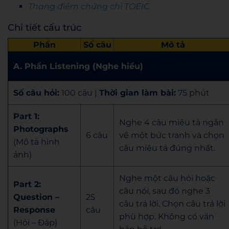
Thang điểm chứng chỉ TOEIC
Chi tiết cấu trúc
Phần
Số câu
Mô tả
A. Phần Listening (Nghe hiểu)
Số câu hỏi:
100 câu |
Thời gian làm bài:
75 phút
Part 1:
Nghe 4 câu miêu tả ngắn
Photographs
6 câu
về một bức tranh và chọn
(Mô tả hình
câu miêu tả đúng nhất.
ảnh)
Nghe một câu hỏi hoặc
Part 2:
câu nói, sau đó nghe 3
Question –
25
câu trả lời. Chọn câu trả lời
Response
câu
phù hợp. Không có văn
(Hỏi – Đáp)