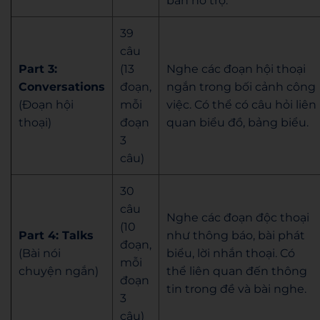
bản hỗ trợ.
39
câu
Part 3:
(13
Nghe các đoạn hội thoại
Conversations
đoạn,
ngắn trong bối cảnh công
(Đoạn hội
mỗi
việc. Có thể có câu hỏi liên
thoại)
đoạn
quan biểu đồ, bảng biểu.
3
câu)
30
câu
Nghe các đoạn độc thoại
(10
Part 4: Talks
như thông báo, bài phát
đoạn,
(Bài nói
biểu, lời nhắn thoại. Có
mỗi
chuyện ngắn)
thể liên quan đến thông
đoạn
tin trong đề và bài nghe.
3
câu)