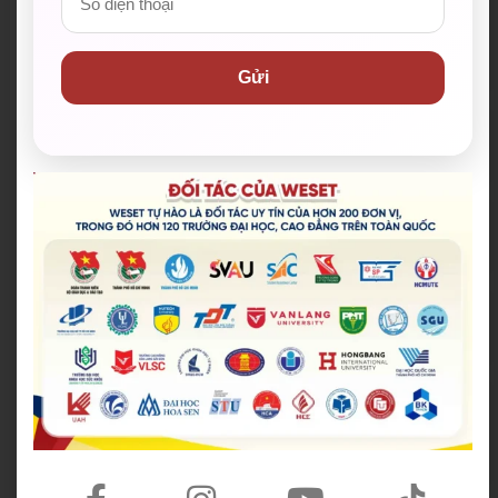
Lớp online với mô hình đặc biệt 1 Giáo viên – 3 Trợ
giảng, giáo trình giảng dạy sinh động, ứng dụng
vào thực tế.
Gửi
Tổ chức thi thử mỗi tháng để học viên làm quen
với không khí phòng thi thật.
Tổ chức các kỳ thi giữa kỳ và cuối kỳ giúp các bạn
xác định năng lực tiếng Anh.
Giảm lệ phí thi IELTS còn 3.999.999 đồng khi
đăng ký qua WESET*.
Hệ thống Learning Portal – cổng thông tin học
viên giúp học viện ôn luyện, cập nhật tin tức học
tập nhanh chóng, hiệu quả.