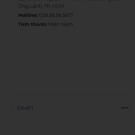
Ông Lãnh, TP. HCM
Hotline:
028.38.38.3877
Tỉnh thành:
Miền Nam
Admin