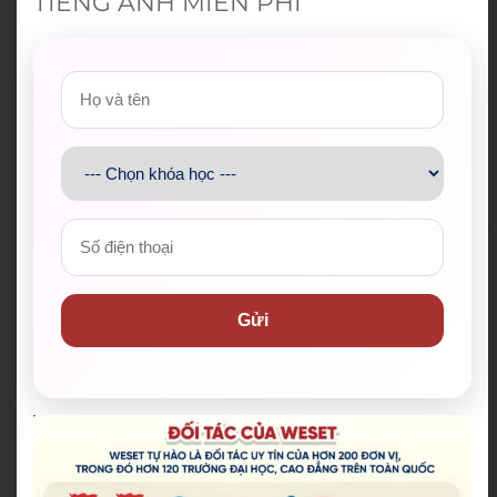
TIẾNG ANH MIỄN PHÍ
Hotline:
028 38 38 38 77
Email:
support@weset.edu.vn
Website:
https://weset.edu.vn/
Để lại thông tin ngay hoặc
đăng ký tư vấn
tại đây
.
WESET tự hào là đối tác uy tín của hơn 200 đơn vị,
trong đó hơn 120 trường đại học, cao đẳng trên toàn
quốc.​
Gửi
Tổng hợp đối tác của chúng tôi