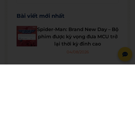
Bài viết mới nhất
Spider-Man: Brand New Day – Bộ
phim được kỳ vọng đưa MCU trở
lại thời kỳ đỉnh cao
04/08/2026
The Odyssey lập kỷ lục doanh
thu mở màn trong sự nghiệp
Christopher Nolan
22/07/2026
WE SHARE: Ước mơ lớn từ một
góc học tập nhỏ của nữ sinh
Nguyễn Thảo Trang
21/07/2026