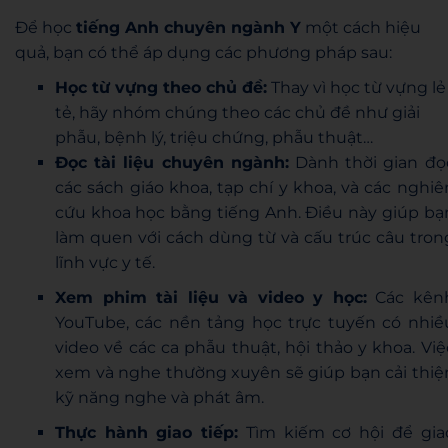
Để học
tiếng Anh chuyên ngành Y
một cách hiệu
quả, bạn có thể áp dụng các phương pháp sau:
Học từ vựng theo chủ đề:
Thay vì học từ vựng lẻ
tẻ, hãy nhóm chúng theo các chủ đề như giải
phẫu, bệnh lý, triệu chứng, phẫu thuật…
Đọc tài liệu chuyên ngành:
Dành thời gian đọ
các sách giáo khoa, tạp chí y khoa, và các nghiê
cứu khoa học bằng tiếng Anh. Điều này giúp bạ
làm quen với cách dùng từ và cấu trúc câu tron
lĩnh vực y tế.
Xem phim tài liệu và video y học:
Các kên
YouTube, các nền tảng học trực tuyến có nhiề
video về các ca phẫu thuật, hội thảo y khoa. Việ
xem và nghe thường xuyên sẽ giúp bạn cải thiệ
kỹ năng nghe và phát âm.
Thực hành giao tiếp:
Tìm kiếm cơ hội để gia