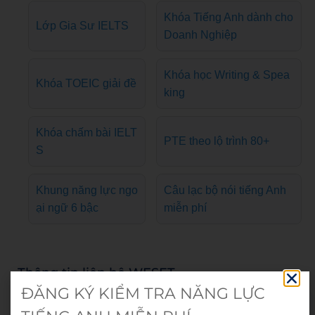
Khóa Tiếng Anh dành cho
Lớp Gia Sư IELTS
Doanh Nghiệp
Khóa học Writing & Spea
Khóa TOEIC giải đề
king
Khóa chấm bài IELT
PTE theo lộ trình 80+
S
Khung năng lực ngo
Câu lạc bộ nói tiếng Anh
ại ngữ 6 bậc
miễn phí
Thông tin liên hệ WESET
ĐĂNG KÝ KIỂM TRA NĂNG LỰC