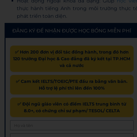
Hoạt động ngoại khóa đa dạng: Giúp
học viê
thực hành tiếng Anh trong môi trường thực tế
phát triển toàn diện.
ĐĂNG KÝ ĐỂ NHẬN ĐƯỢC HỌC BỔNG MIỄN PHÍ
✅ Hơn 200 đơn vị đối tác đồng hành, trong đó hơn
120 trường Đại học & Cao đẳng đã ký kết tại TP.HCM
và cả nước
✅ Cam kết IELTS/TOEIC/PTE đầu ra bằng văn bản.
Hỗ trợ lệ phí thi lên đến 100%
✅ Đội ngũ giáo viên có điểm IELTS trung bình từ
8.0+, có chứng chỉ sư phạm/ TESOL/ CELTA