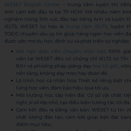
WESET English Center
– trung tâm luyện thi tiến
Anh cam kết đầu ra tại TP HCM. Với nhiều năm kin
nghiệm trong lĩnh vực đào tạo tiếng Anh và luyện th
IELTS, WESET tự hào là
trung tâm IELTS
, luyện th
TOEIC chuyên sâu uy tín giúp hàng ngàn học viên đạ
được ước mơ du học, định cư và phát triển sự nghiệp:
Đội ngũ giáo viên chuyên môn cao
: 100% giá
viên tại WESET đều có chứng chỉ IELTS từ 7.5+ 
8.0+ và phương pháp giảng dạy
học từ gốc
, vữn
nền tảng, không dạy mẹo hay đoán đề.
Lộ trình học cá nhân hóa: Thiết kế riêng biệt ch
từng học viên, đảm bảo hiệu quả tối ưu.
Môi trường học tập hiện đại: Cơ sở vật chất tiệ
nghi, sĩ số lớp nhỏ, tạo điều kiện tương tác tối đa.
Cam kết đầu ra bằng văn bản: WESET tự tin vớ
chất lượng đào tạo, cam kết giúp bạn đạt ban
điểm mục tiêu.