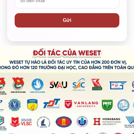
Gửi
ots of
sounds
from a variety of birds.
footsteps outside.
ast nights.