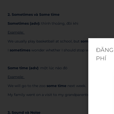
2. Sometimes và Some time
Sometimes (adv):
thỉnh thoảng, đôi khi
Example:
We usually play basketball at school, but
sometimes
we pla
ĐĂNG 
I
sometimes
wonder whether I should stop working and just
PHÍ
Some time (adv)
: một lúc nào đó
Example:
We will go to the zoo
some time
next week.
My family went on a visit to my grandparents’
some time
l
3. Sound và Noise