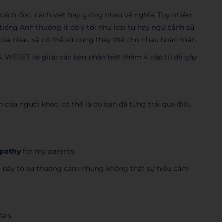
ách đọc, cách viết hay giống nhau về nghĩa. Tuy nhiên,
ếng Anh thường ít để ý tới như loại từ hay ngữ cảnh sử
của nhau và có thể sử dụng thay thế cho nhau hoàn toàn.
 5, WESET sẽ giúp các bạn phân biệt thêm 4 cặp từ dễ gây
n của người khác, có thể là do bạn đã từng trải qua điều
pathy
for my parents.
c, bày tỏ sự thương cảm nhưng không thật sự hiểu cảm
ars.