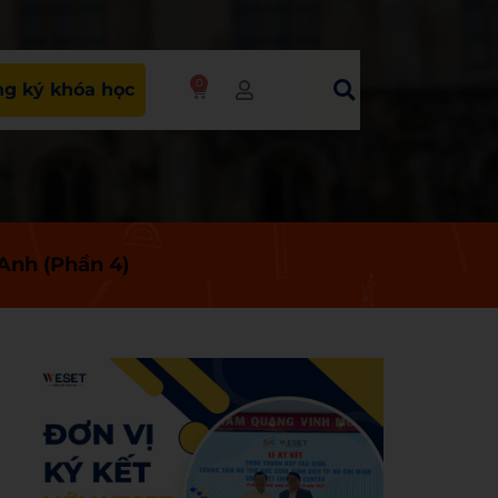
0
g ký khóa học
Anh (Phần 4)