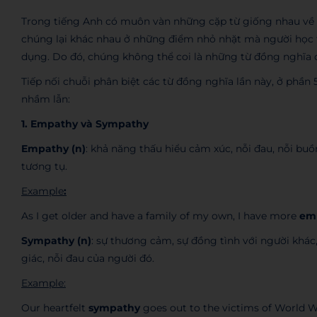
Trong tiếng Anh có muôn vàn những cặp từ giống nhau về c
chúng lại khác nhau ở những điểm nhỏ nhặt mà người học ti
dụng. Do đó, chúng không thể coi là những từ đồng nghĩa 
Tiếp nối chuỗi phân biệt các từ đồng nghĩa lần này, ở phần
nhầm lẫn:
1. Empathy và Sympathy
Empathy (n)
: khả năng thấu hiểu cảm xúc, nỗi đau, nỗi buồ
tương tụ.
Example
:
As I get older and have a family of my own, I have more
em
Sympathy (n)
: sự thương cảm, sự đồng tình với người khá
giác, nỗi đau của người đó.
Example:
Our heartfelt
sympathy
goes out to the victims of World W