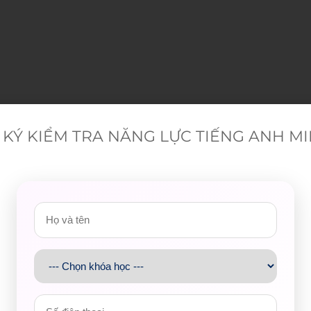
y soccer.
KÝ KIỂM TRA NĂNG LỰC TIẾNG ANH M
 travel.
ast month.