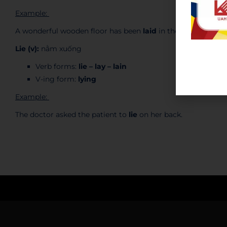
Example:
A wonderful wooden floor has been
laid
in the dining room.
Lie (v):
nằm xuống
Verb forms:
lie – lay – lain
He/She/It
lie
V-ing form:
lying
Example:
The doctor asked the patient to
lie
on her back.
Admin