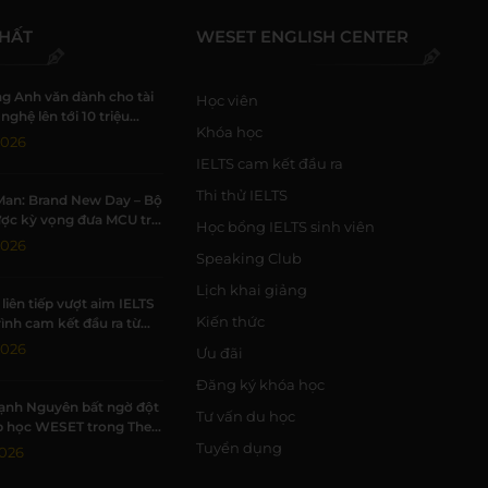
NHẤT
WESET ENGLISH CENTER
g Anh văn dành cho tài
Học viên
nghệ lên tới 10 triệu
Khóa học
i WESET
2026
IELTS cam kết đầu ra
Thi thử IELTS
Man: Brand New Day – Bộ
ợc kỳ vọng đưa MCU trở
Học bổng IELTS sinh viên
 kỳ đỉnh cao
2026
Speaking Club
Lịch khai giảng
liên tiếp vượt aim IELTS
Kiến thức
rình cam kết đầu ra từ
2026
Ưu đãi
Đăng ký khóa học
ạnh Nguyên bất ngờ đột
Tư vấn du học
p học WESET trong The
estie tập 3
Tuyển dụng
026