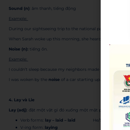
Sound (n)
: âm thanh, tiếng động
Example:
During our sightseeing trip to the national park, we heard l
When Sarah woke up this morning, she heard the
sound
of 
Noise (n):
tiếng ồn.
Example:
I couldn’t sleep because my neighbors made a lot of
noise
l
I was woken by the
noise
of a car starting up.
4. Lay và Lie
Lay (adj)
: đặt một vật gì đó xuống một mặt phẳng
Verb forms:
lay – laid – laid
He/She/It
lays
V-ing form:
laying