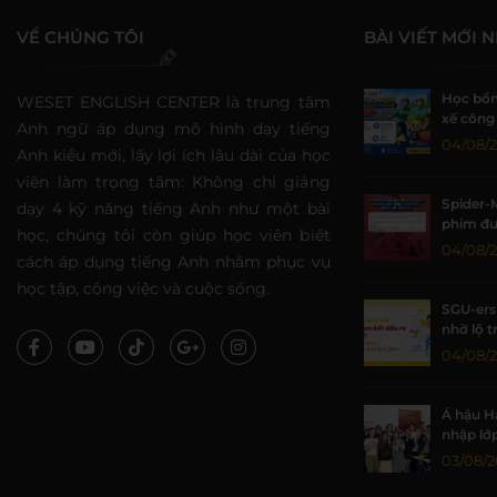
VỀ CHÚNG TÔI
BÀI VIẾT MỚI 
Học bổn
WESET ENGLISH CENTER là trung tâm
xế công 
Anh ngữ áp dụng mô hình dạy tiếng
đồng tạ
04/08/
Anh kiểu mới, lấy lợi ích lâu dài của học
viên làm trọng tâm: Không chỉ giảng
Spider-
dạy 4 kỹ năng tiếng Anh như một bài
phim đư
học, chúng tôi còn giúp học viên biết
lại thời
04/08/
cách áp dụng tiếng Anh nhằm phục vụ
học tập, công việc và cuộc sống.
SGU-ers 
nhờ lộ t
WESET
04/08/
Á hậu H
nhập lớ
WESET B
03/08/2