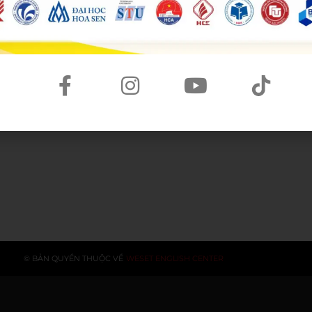
s
© BẢN QUYỀN THUỘC VỀ
WESET ENGLISH CENTER