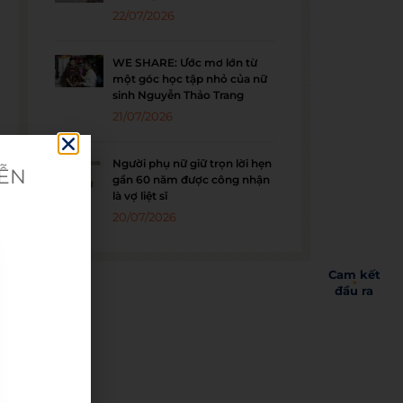
22/07/2026
WE SHARE: Ước mơ lớn từ
một góc học tập nhỏ của nữ
sinh Nguyễn Thảo Trang
21/07/2026
Người phụ nữ giữ trọn lời hẹn
IỄN
gần 60 năm được công nhận
là vợ liệt sĩ
20/07/2026
Cam kết
đầu ra