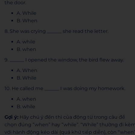
the door.
A. While
B. When
8. She was crying ______ she read the letter.
A. while
B. when
9. ______ I opened the window, the bird flew away.
A. When
B. While
10. He called me ______ I was doing my homework.
A. when
B. while
Gợi ý:
Hãy chú ý đến thì của động từ trong câu để
chọn đúng “when” hay “while”. “While” thường đi kè
với hành động kéo dài (quá khứ tiếp diễn), còn “when