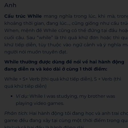
Anh
Cấu trúc While
mang nghĩa trong lúc, khi mà, tron
khoảng thời gian, đang lúc…, cũng giống như cấu trú
When, mệnh đề While cũng có thể đứng tại đầu hoặ
cuối câu. Sau “while” là thì quá khứ đơn hoặc thì qu
khứ tiếp diễn, tùy thuộc vào ngữ cảnh và ý nghĩa m
người nói muốn truyền đạt.
While thường được dùng để nói về hai hành động
đang diễn ra và kéo dài ở cùng 1 thời điểm:
While + S+ Verb (thì quá khứ tiếp diễn), S + Verb (thì
quá khứ tiếp diễn)
Ví dụ:
While I was studying, my brother was
playing video games.
Phân tích:
Hai hành động tôi đang học và anh trai chơ
game đều đang xảy tại cùng một thời điểm trong qu
khứ và cả hai đều là hành động dài