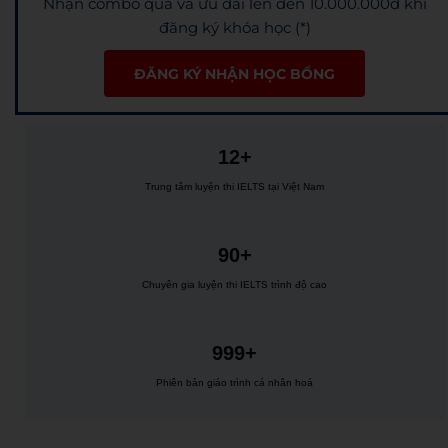
Nhận combo quà và ưu đãi lên đến 10.000.000đ khi
đăng ký khóa học (*)
ĐĂNG KÝ NHẬN HỌC BỔNG
12+
Trung tâm luyện thi IELTS tại Việt Nam
90+
Chuyên gia luyện thi IELTS trình độ cao
999+
Phiên bản giáo trình cá nhân hoá