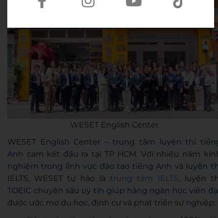
WESET English Center
WESET English Center – trung tâm luyện thi tiến
Anh cam kết đầu ra tại TP HCM. Với nhiều năm kin
nghiệm trong lĩnh vực đào tạo tiếng Anh và luyện th
IELTS, WESET tự hào là
trung tâm IELTS
, luyện th
TOEIC chuyên sâu uy tín giúp hàng ngàn học viên đạ
được ước mơ du học, định cư và phát triển sự nghiệp: