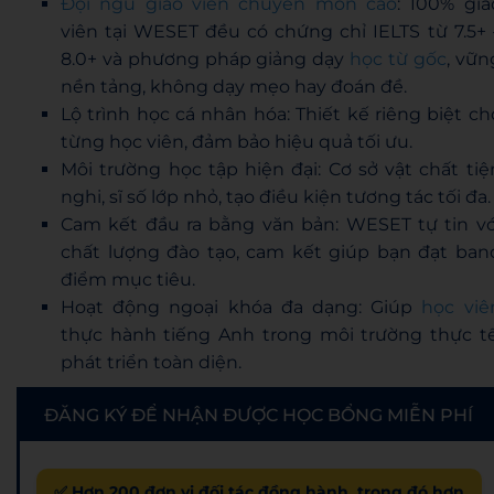
Đội ngũ giáo viên chuyên môn cao
: 100% giá
viên tại WESET đều có chứng chỉ IELTS từ 7.5+ 
8.0+ và phương pháp giảng dạy
học từ gốc
, vữn
nền tảng, không dạy mẹo hay đoán đề.
Lộ trình học cá nhân hóa: Thiết kế riêng biệt ch
từng học viên, đảm bảo hiệu quả tối ưu.
Môi trường học tập hiện đại: Cơ sở vật chất tiệ
nghi, sĩ số lớp nhỏ, tạo điều kiện tương tác tối đa.
Cam kết đầu ra bằng văn bản: WESET tự tin vớ
chất lượng đào tạo, cam kết giúp bạn đạt ban
điểm mục tiêu.
Hoạt động ngoại khóa đa dạng: Giúp
học viê
thực hành tiếng Anh trong môi trường thực tế
phát triển toàn diện.
ĐĂNG KÝ ĐỂ NHẬN ĐƯỢC HỌC BỔNG MIỄN PHÍ
✅ Hơn 200 đơn vị đối tác đồng hành, trong đó hơn