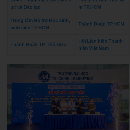
ục và Đào tạo
m TP.HCM
Trung tâm Hỗ trợ Học sinh,
Thành Đoàn TP.HCM
sinh viên TP.HCM
Hội Liên hiệp Thanh
Thành Đoàn TP. Thủ Đức
niên Việt Nam