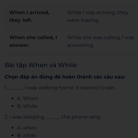
When I arrived,
While I was arriving, they
they left.
were leaving.
When she called, I
While she was calling, I was
answer.
answering.
Bài tập When và While
Chọn đáp án đúng để hoàn thành các câu sau:
1. ______ I was walking home, it started to rain.
A. When
B. While
2. I was sleeping ______ the phone rang.
A. when
B. while