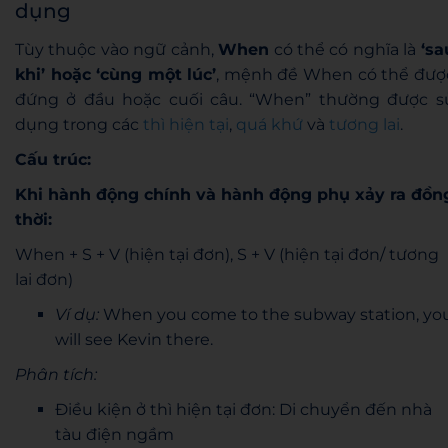
dụng
Tùy thuộc vào ngữ cảnh,
When
có thể có nghĩa là
‘sa
khi’ hoặc ‘cùng một lúc’
, mệnh đề When có thể đượ
đứng ở đầu hoặc cuối câu. “When” thường được s
dụng trong các
thì hiện tại
,
quá khứ
và
tương lai
.
Cấu trúc:
Khi hành động chính và hành động phụ xảy ra đồn
thời:
When + S + V (hiện tại đơn), S + V (hiện tại đơn/ tương
lai đơn)
Ví dụ:
When you come to the subway station, yo
will see Kevin there.
Phân tích:
Điều kiện ở thì hiện tại đơn: Di chuyển đến nhà
tàu điện ngầm