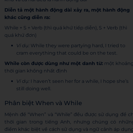
Diễn tả một hành động dài xảy ra, một hành động
khác cũng diễn ra:
While + S + Verb (thì quá khứ tiếp diễn), S + Verb (thì
quá khứ đơn)
Ví dụ:
While they were partying hard, I tried to
cram everything that could be on the test.
While còn được dùng như một danh từ:
một khoản
thời gian không nhất định
Ví dụ:
I haven’t seen her for a while, I hope she’s
still doing well.
Phân biệt When và While
Mệnh đề “When” và “While” đều được sử dụng để ch
thời gian trong tiếng Anh, nhưng chúng có nhữn
điểm khác biệt về cách sử dụng và ngữ cảnh áp dụng