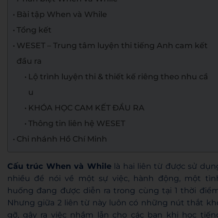
Bài tập When và While
Tổng kết
WESET – Trung tâm luyện thi tiếng Anh cam kết
đầu ra
Lộ trình luyện thi & thiết kế riêng theo nhu cầ
u
KHÓA HỌC CAM KẾT ĐẦU RA
Thông tin liên hệ WESET
Chi nhánh Hồ Chí Minh
Cấu trúc When và While
là hai liên từ được sử dụn
nhiều để nói về một sự việc, hành động, một tìn
huống đang được diễn ra trong cùng tại 1 thời điểm
Nhưng giữa 2 liên từ này luôn có những nút thắt kh
gỡ, gây ra việc nhầm lẫn cho các bạn khi học tiến