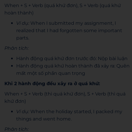
When + S + Verb (quá khứ đơn), S + Verb (quá khứ
hoàn thành)
Ví dụ:
When I submitted my assignment, I
realized that I had forgotten some important
parts.
Phân tích:
Hành động quá khứ đơn trước đó: Nộp bài luận
Hành động quá khứ hoàn thành đã xảy ra: Quên
mất một số phần quan trọng
Khi 2 hành động đều xảy ra ở quá khứ:
When + S + Verb (thì quá khứ đơn), S + Verb (thì quá
khứ đơn)
Ví dụ:
When the holiday started, I packed my
things and went home.
Phân tích: