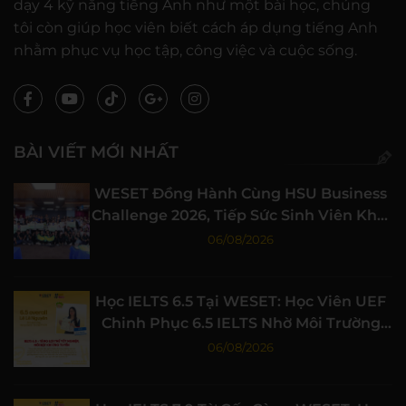
dạy 4 kỹ năng tiếng Anh như một bài học, chúng
tôi còn giúp học viên biết cách áp dụng tiếng Anh
nhằm phục vụ học tập, công việc và cuộc sống.
BÀI VIẾT MỚI NHẤT
WESET Đồng Hành Cùng HSU Business
Challenge 2026, Tiếp Sức Sinh Viên Khởi
Nghiệp
06/08/2026
Học IELTS 6.5 Tại WESET: Học Viên UEF
Chinh Phục 6.5 IELTS Nhờ Môi Trường
Học Tập Chất Lượng
06/08/2026