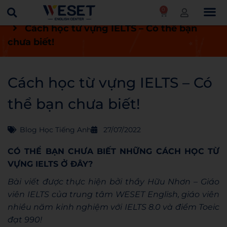
0
Trang chủ
Blog
Blog học tiếng Anh
Cách học từ vựng IELTS – Có thể bạn
chưa biết!
Cách học từ vựng IELTS – Có
thể bạn chưa biết!
Blog Học Tiếng Anh
27/07/2022
CÓ THỂ BẠN CHƯA BIẾT NHỮNG CÁCH HỌC TỪ
VỰNG IELTS Ở ĐÂY?
Bài viết được thực hiện bởi thầy Hữu Nhơn – Giáo
viên IELTS của trung tâm WESET English, giáo viên
nhiều năm kinh nghiệm với IELTS 8.0 và điểm Toeic
đạt 990!