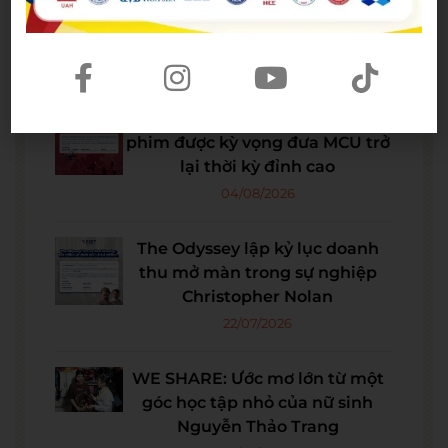
Bài viết mới nhất
Spider-Man: Brand New Day – Bộ
phim được kỳ vọng đưa MCU trở
lại thời kỳ đỉnh cao
04/08/2026
The Odyssey lập kỷ lục doanh
thu mở màn trong sự nghiệp
Christopher Nolan
22/07/2026
WE SHARE: Ước mơ lớn từ một
góc học tập nhỏ của nữ sinh
Nguyễn Thảo Trang