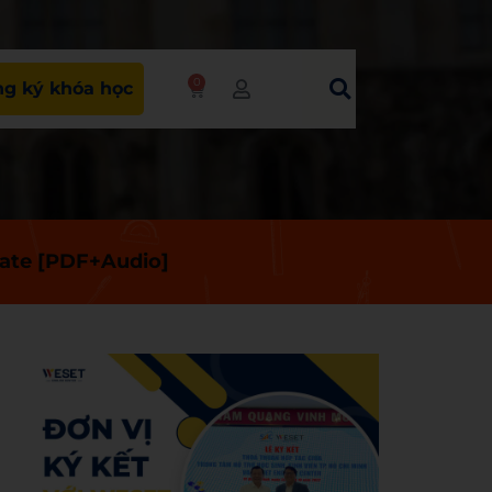
0
g ký khóa học
diate [PDF+Audio]