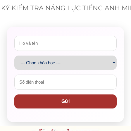
KÝ KIỂM TRA NĂNG LỰC TIẾNG ANH M
n Hutchison
, những tác giả có nhiều kinh nghiệm trong lĩnh vự
Nội dung sách được thiết kế phù hợp với người học chưa có nề
S trong tương lai.
ng
là những nhà xuất bản giáo dục uy tín toàn cầu, nổi tiếng vớ
, nội dung thực tế, hình ảnh sinh động và phương pháp tiếp cậ
h độ Pre-intermediate – Intermediate, mới bắt đầu làm quen vớ
cần xây dựng nền tảng trước khi học IELTS chuyên sâu.
àn toàn, và người học đã ở trình độ IELTS từ 5.0 trở lên và cầ
Gửi