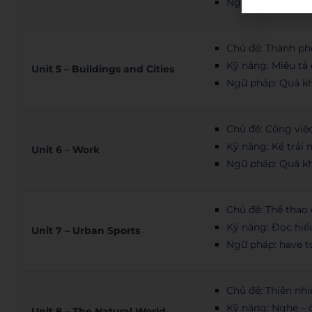
Ngữ pháp: Hiện tạ
Chủ đề: Thành ph
Kỹ năng: Miêu tả 
Unit 5 – Buildings and Cities
Ngữ pháp: Quá kh
Chủ đề: Công việ
Kỹ năng: Kể trải
Unit 6 – Work
Ngữ pháp: Quá kh
Chủ đề: Thể thao 
Kỹ năng: Đọc hiể
Unit 7 – Urban Sports
Ngữ pháp: have to
Chủ đề: Thiên nhiê
Kỹ năng: Nghe – đ
Unit 8 – The Natural World