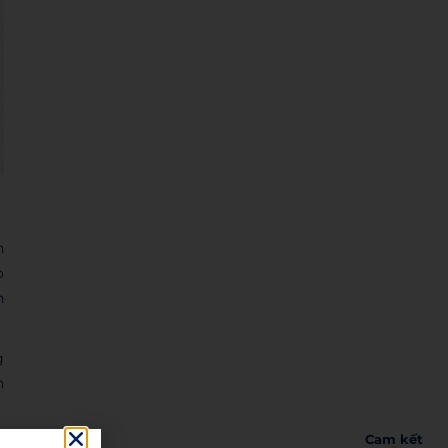
n
ò
n
g
h
Cam kết