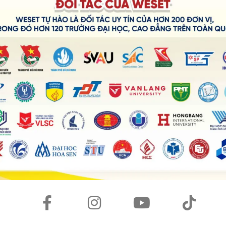
 nhà ở
phòng, hỏi – đáp thông tin
 tại đơn với to be, there is / there are
, nghe – nói về sự kiện văn hóa
i đơn, câu trả lời ngắn
 nhóm, vai trò trong nhóm
, thảo luận, nêu ý kiến
ừ chỉ tần suất, can / can’t (khả năng)
 đời sống học sinh
i, đọc – viết về học tập