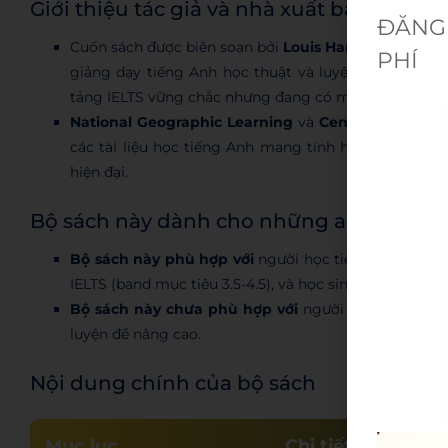
Giới thiệu tác giả và nhà xuất bản
ĐĂNG 
Cuốn sách được biên soạn bởi
Louis Harrison
và
Susa
PHÍ
giảng dạy tiếng Anh học thuật và luyện thi IELTS. 
tảng IELTS vững chắc nhưng đang có mục tiêu thi IELT
National Geographic Learning
và
Cengage Learni
các tài liệu học tiếng Anh mang tính học thuật cao
hiện đại.
Bộ sách này dành cho những ai?
Bộ sách này phù hợp với
người học tiếng Anh ở trìn
IELTS (band mục tiêu 3.5-4.5), và học sinh, sinh viên 
Bộ sách này chưa phù hợp với
người mới bắt đầu ho
luyện đề nâng cao.
Nội dung chính của bộ sách
Mục lục
Chi tiết