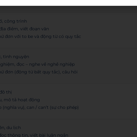
i tiếp diễn và hiện tại đơn
ố, công trình
địa điểm, viết đoạn văn
ứ đơn với to be và động từ có quy tắc
c, tình nguyện
 nghiệm, đọc – nghe về nghề nghiệp
ứ đơn (động từ bất quy tắc), câu hỏi
đô thị
u, mô tả hoạt động
 (nghĩa vụ), can / can’t (sự cho phép)
n, du lịch
ọc thông tin, viết bài luận ngắn