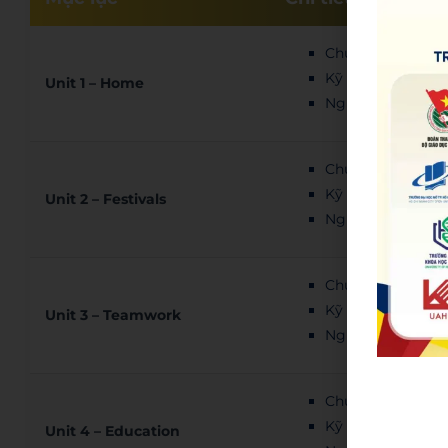
Chủ đề: Gia đình,
Kỹ năng: Miêu tả 
Unit 1 – Home
Ngữ pháp: Thì hiện
Chủ đề: Lễ hội
Kỹ năng: Đọc hiểu
Unit 2 – Festivals
Ngữ pháp: Hiện tạ
Chủ đề: Làm việc
Kỹ năng: Đọc hiểu
Unit 3 – Teamwork
Ngữ pháp: Trạng t
Chủ đề: Giáo dục,
Kỹ năng: Nghe, nó
Unit 4 – Education