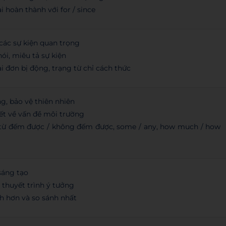
i hoàn thành với for / since
 các sự kiện quan trọng
ói, miêu tả sự kiện
i đơn bị động, trạng từ chỉ cách thức
g, bảo vệ thiên nhiên
iết về vấn đề môi trường
từ đếm được / không đếm được, some / any, how much / how
 sáng tạo
 thuyết trình ý tưởng
h hơn và so sánh nhất