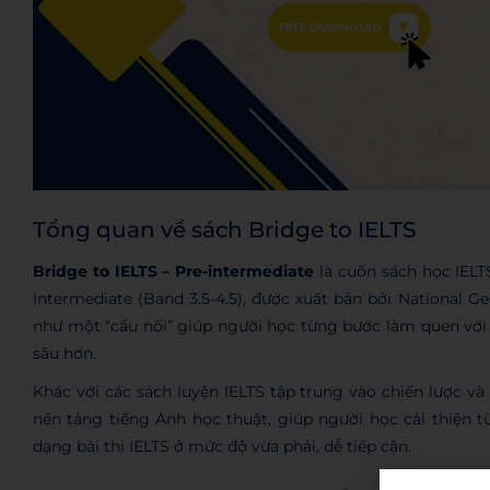
Tổng quan về sách Bridge to IELTS
Bridge to IELTS – Pre-intermediate
là cuốn sách học IELT
Intermediate (Band 3.5-4.5), được xuất bản bởi National 
như một “cầu nối” giúp người học từng bước làm quen với bà
sâu hơn.
Khác với các sách luyện IELTS tập trung vào chiến lược và 
nền tảng tiếng Anh học thuật, giúp người học cải thiện 
dạng bài thi IELTS ở mức độ vừa phải, dễ tiếp cận.