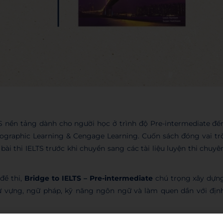
S nền tảng dành cho người học ở trình độ Pre-intermediate đế
Geographic Learning & Cengage Learning. Cuốn sách đóng vai tr
i thi IELTS trước khi chuyển sang các tài liệu luyện thi chuyê
đề thi,
Bridge to IELTS – Pre-intermediate
chú trọng xây dựn
từ vựng, ngữ pháp, kỹ năng ngôn ngữ và làm quen dần với địn