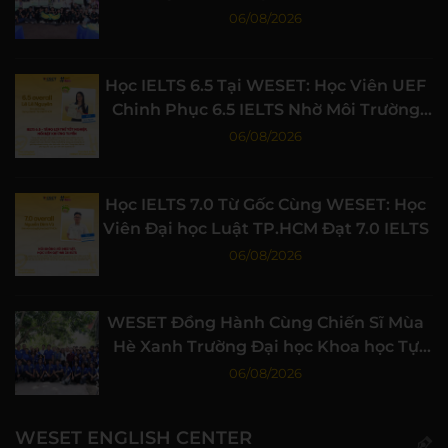
Nghiệp
06/08/2026
Học IELTS 6.5 Tại WESET: Học Viên UEF
Chinh Phục 6.5 IELTS Nhờ Môi Trường
Học Tập Chất Lượng
06/08/2026
Học IELTS 7.0 Từ Gốc Cùng WESET: Học
Viên Đại học Luật TP.HCM Đạt 7.0 IELTS
06/08/2026
WESET Đồng Hành Cùng Chiến Sĩ Mùa
Hè Xanh Trường Đại học Khoa học Tự
nhiên, ĐHQG-HCM
06/08/2026
WESET ENGLISH CENTER