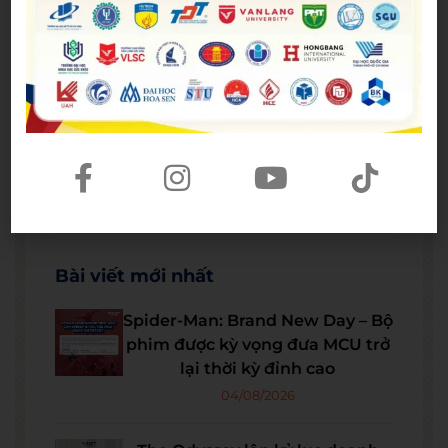
Bài viết mới nhất
Spider-Man: Brand New Day – Bộ
phim được kỳ vọng đưa MCU trở
lại thời kỳ đỉnh cao
04/08/2026