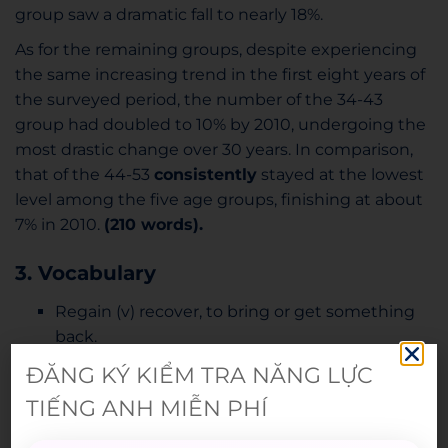
group saw a dramatic fall to nearly 18%.
As for the remaining groups, despite experiencing
the same increasing trend in the first eight years of
the surveyed period, the number of the 34-43
group had doubled to 10% by 2010, undergoing the
most drastic change over 30 years. In comparison,
that of the 44-53
consistently
stayed at the lowest
level among the five age groups, finishing at about
7% in 2010.
(210 words).
3. Vocabulary
Regain (v) recover, to bring or get something
back.
Consistently (adv) always.
ĐĂNG KÝ KIỂM TRA NĂNG LỰC
TIẾNG ANH MIỄN PHÍ
Có thể bạn quan tâm