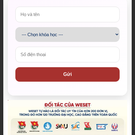
Giải đề mẫu Writing Task 1 dạng Table – Đề ngày 12/
03/2022
Giải đề mẫu Writing Task 1 – Dạng Line Graph có 4 đ
ối tượng
Giải đề mẫu Writing Task 1 ngày 26/02/2022 – Dạng
Bar Chart
Nguyen Thanh Truc
Gửi