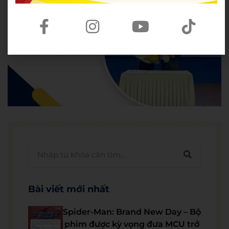
Bài viết mới nhất
Spider-Man: Brand New Day – Bộ
phim được kỳ vọng đưa MCU trở