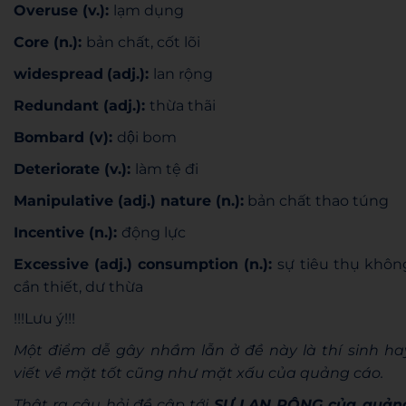
Overuse (v.):
lạm dụng
Core (n.):
bản chất, cốt lõi
widespread
(adj.):
lan rộng
Redundant (adj.):
thừa thãi
Bombard (v):
dội bom
Deteriorate (v.):
làm tệ đi
Manipulative (adj.) nature (n.):
bản chất thao túng
Incentive (n.):
động lực
Excessive (adj.) consumption (n.):
sự tiêu thụ khôn
cần thiết, dư thừa
!!!Lưu ý!!!
Một điểm dễ gây nhầm lẫn ở đề này là thí sinh ha
viết về mặt tốt cũng như mặt xấu của quảng cáo.
Thật ra câu hỏi đề cập tới
SỰ LAN RỘNG của quản