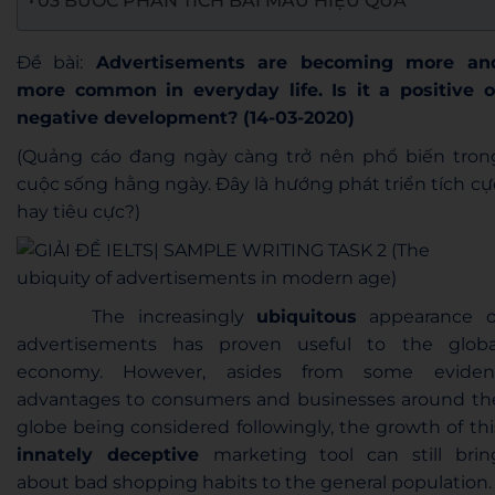
03 BƯỚC PHÂN TÍCH BÀI MẪU HIỆU QUẢ
Đề bài:
Advertisements are becoming more an
more common in everyday life. Is it a positive o
negative development? (14-03-2020)
(Quảng cáo đang ngày càng trở nên phổ biến tron
cuộc sống hằng ngày. Đây là hướng phát triển tích cự
hay tiêu cực?)
The increasingly
ubiquitous
appearance o
advertisements has proven useful to the globa
economy. However, asides from
some eviden
advantages to consumers and businesses around th
globe being considered followingly, the growth of thi
innately deceptive
marketing tool can still
brin
about bad shopping habits to the general population.