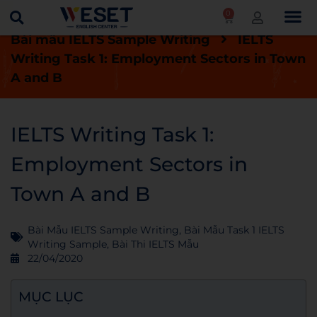
0
Trang chủ
Blog
Bài thi IELTS mẫu
Bài mẫu IELTS Sample Writing
IELTS
Writing Task 1: Employment Sectors in Town
A and B
IELTS Writing Task 1:
Employment Sectors in
Town A and B
Bài Mẫu IELTS Sample Writing
,
Bài Mẫu Task 1 IELTS
Writing Sample
,
Bài Thi IELTS Mẫu
22/04/2020
MỤC LỤC