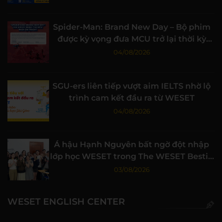
Spider-Man: Brand New Day – Bộ phim
được kỳ vọng đưa MCU trở lại thời kỳ
đỉnh cao
04/08/2026
SGU-ers liên tiếp vượt aim IELTS nhờ lộ
trình cam kết đầu ra từ WESET
04/08/2026
Á hậu Hạnh Nguyên bất ngờ đột nhập
lớp học WESET trong The WESET Bestie
tập 3
03/08/2026
WESET ENGLISH CENTER