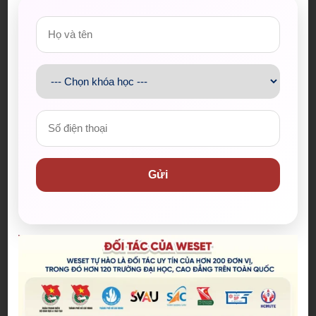
Cố gắng học các ghi chú đó trong ngày
Tìm đề bài tương tự để làm lại với những kiến
thức học được ở bài mẫu
Nhấn
Đăng ký
để cập nhật các bài mẫu và tips
luyện IELTS từ WESET
Admin
Gửi