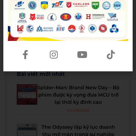
Bài viết mới nhất
Spider-Man: Brand New Day – Bộ
phim được kỳ vọng đưa MCU trở
lại thời kỳ đỉnh cao
04/08/2026
The Odyssey lập kỷ lục doanh
thu mở màn trong sự nghiệp