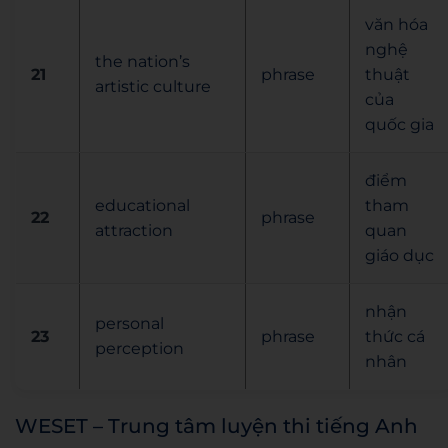
văn hóa
nghệ
the nation’s
21
phrase
thuật
artistic culture
của
quốc gia
điểm
educational
tham
22
phrase
attraction
quan
giáo dục
nhận
personal
23
phrase
thức cá
perception
nhân
WESET – Trung tâm luyện thi tiếng Anh