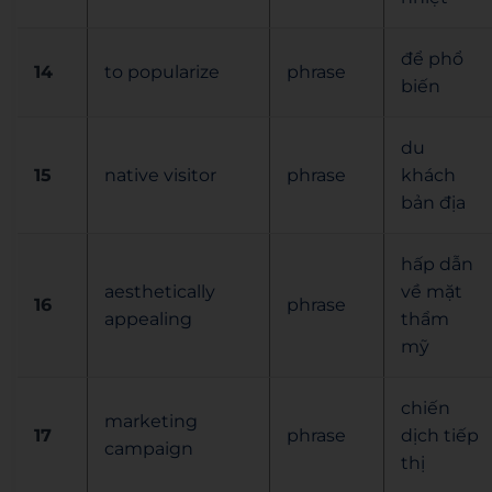
để phổ
14
to popularize
phrase
biến
du
15
native visitor
phrase
khách
bản địa
hấp dẫn
aesthetically
về mặt
16
phrase
appealing
thẩm
mỹ
chiến
marketing
17
phrase
dịch tiếp
campaign
thị