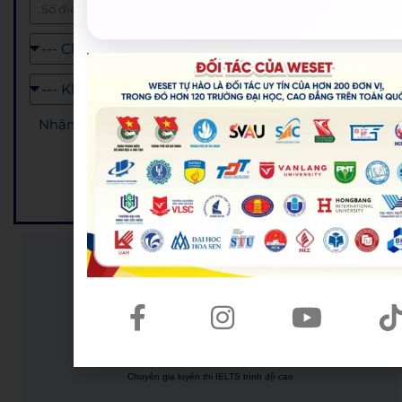
Nhận combo quà và ưu đãi lên đến 10.000.000đ khi
đăng ký khóa học (*)
ĐĂNG KÝ NHẬN HỌC BỔNG
12+
Trung tâm luyện thi IELTS tại Việt Nam
90+
Chuyên gia luyện thi IELTS trình độ cao