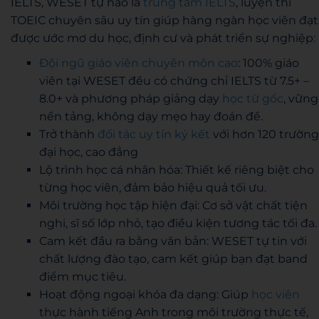
IELTS, WESET tự hào là
trung tâm IELTS
, luyện thi
TOEIC chuyên sâu uy tín giúp hàng ngàn học viên đạt
được ước mơ du học, định cư và phát triển sự nghiệp:
Đội ngũ giáo viên chuyên môn cao
: 100% giáo
viên tại WESET đều có chứng chỉ IELTS từ 7.5+ –
8.0+ và phương pháp giảng dạy
học từ gốc
, vững
nền tảng, không dạy mẹo hay đoán đề.
Trở thành
đối tác uy tín ký kết
với hơn 120 trường
đại học, cao đẳng
Lộ trình học cá nhân hóa: Thiết kế riêng biệt cho
từng học viên, đảm bảo hiệu quả tối ưu.
Môi trường học tập hiện đại: Cơ sở vật chất tiện
nghi, sĩ số lớp nhỏ, tạo điều kiện tương tác tối đa.
Cam kết đầu ra bằng văn bản: WESET tự tin với
chất lượng đào tạo, cam kết giúp bạn đạt band
điểm mục tiêu.
Hoạt động ngoại khóa đa dạng: Giúp
học viên
thực hành tiếng Anh trong môi trường thực tế,