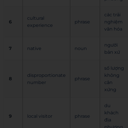
các trải
cultural
6
phrase
nghiệm
experience
văn hóa
người
7
native
noun
bản xứ
số lượng
disproportionate
không
8
phrase
number
cân
xứng
du
khách
9
local visitor
phrase
địa
phương