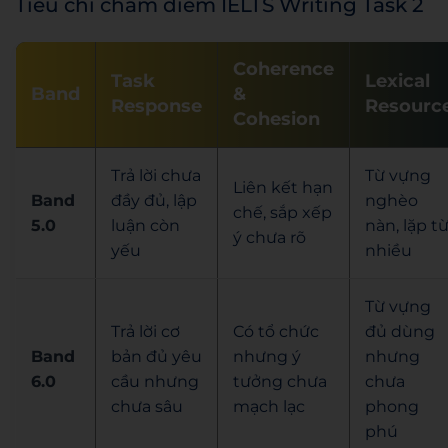
Tiêu chí chấm điểm IELTS Writing Task 2
Coherence
Task
Lexical
Band
&
Response
Resourc
Cohesion
Trả lời chưa
Từ vựng
Liên kết hạn
Band
đầy đủ, lập
nghèo
chế, sắp xếp
5.0
luận còn
nàn, lặp t
ý chưa rõ
yếu
nhiều
Từ vựng
Trả lời cơ
Có tổ chức
đủ dùng
Band
bản đủ yêu
nhưng ý
nhưng
6.0
cầu nhưng
tưởng chưa
chưa
chưa sâu
mạch lạc
phong
phú