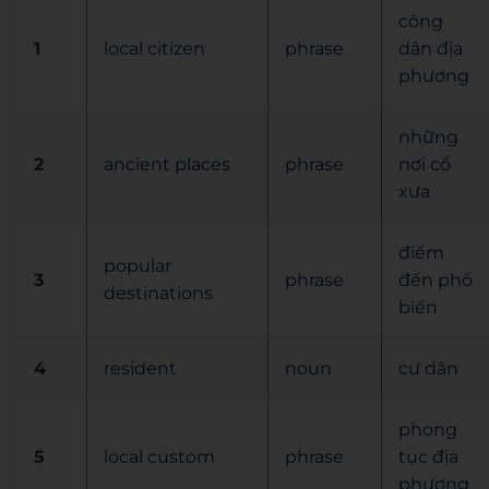
công
1
local citizen
phrase
dân địa
phương
những
2
ancient places
phrase
nơi cổ
xưa
điểm
popular
3
phrase
đến phổ
destinations
biến
4
resident
noun
cư dân
phong
5
local custom
phrase
tục địa
phương