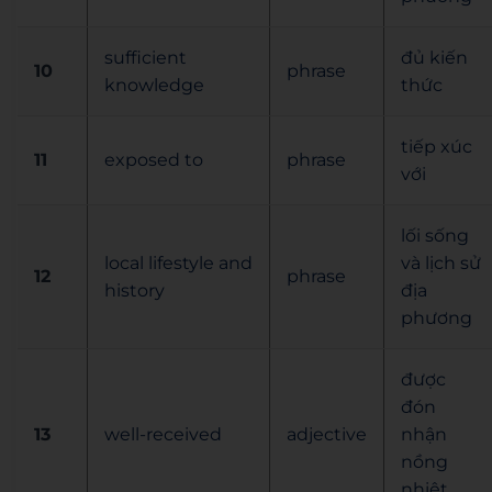
sufficient
đủ kiến
10
phrase
knowledge
thức
tiếp xúc
11
exposed to
phrase
với
lối sống
local lifestyle and
và lịch sử
12
phrase
history
địa
phương
được
đón
13
well-received
adjective
nhận
nồng
nhiệt