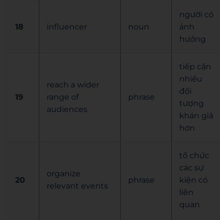
người có
18
influencer
noun
ảnh
hưởng
tiếp cận
nhiều
reach a wider
đối
19
range of
phrase
tượng
audiences
khán giả
hơn
tổ chức
các sự
organize
20
phrase
kiện có
relevant events
liên
quan