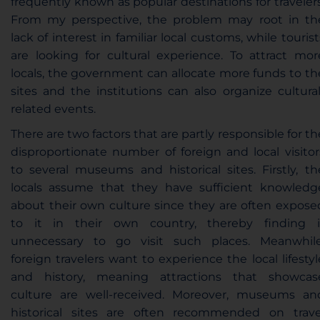
frequently known as
popular destinations
for travelers
From my perspective, the problem may root in th
lack of interest in familiar
local
customs
, while tourist
are looking for
cultural experience
. To attract mor
locals
, the government can allocate more funds to th
sites and the institutions can also organize cultural
related events.
There are two factors that are partly responsible for th
disproportionate number
of foreign and
local visitor
to several museums and historical sites. Firstly, th
locals assume that they have
sufficient knowledg
about their own culture since they are often
expose
to
it in their own country, thereby finding i
unnecessary to go visit such places. Meanwhile
foreign travelers want to experience the
local lifestyl
and history,
meaning attractions that showcas
culture are
well-received
. Moreover, museums an
historical sites are often recommended on trave