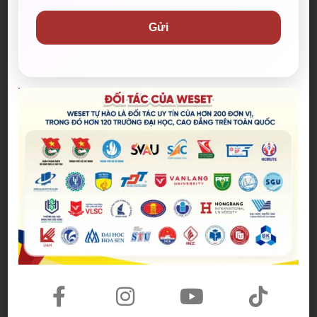
The Odyssey lập kỷ lục doanh
Gửi
thu mở màn trong sự nghiệp
Christopher Nolan
22/07/2026
WE SHARE: Ước mơ lớn từ một
góc học tập nhỏ của nữ sinh
Nguyễn Thảo Trang
21/07/2026
Người phụ nữ giữ trọn lời hẹn
gần 60 năm được công nhận là
vợ liệt sĩ
20/07/2026