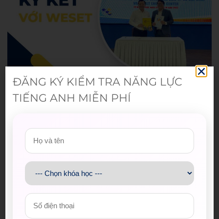
ĐĂNG KÝ KIỂM TRA NĂNG LỰC
TIẾNG ANH MIỄN PHÍ
Bài viết mới nhất
Spider-Man: Brand New Day – Bộ
phim được kỳ vọng đưa MCU trở
lại thời kỳ đỉnh cao
04/08/2026