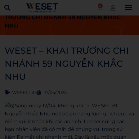
0
Trang chủ
WESET Life
WESET – KHAI
TRƯƠNG CHI NHÁNH 59 NGUYỄN KHẮC
NHU
WESET – KHAI TRƯƠNG CHI
NHÁNH 59 NGUYỄN KHẮC
NHU
WESET Life
17/05/2025
Sáng ngày 12/04, không khí tại WESET 59
Nguyễn Khắc Nhu ngập tràn năng lượng tích cực và
niềm vui lan tỏa khi các anh chị Leader cùng các
bạn nhân viên đã có mặt để chung vui trong sự
kiện Ra mắt chi nhánh mới. Đây là dấu mốc quan