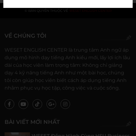
© BẢN QUYỀN THUỘC VỀ
WESET ENGLISH CENTER
VỀ CHÚNG TÔI
WESET ENGLISH CENTER là trung tâm Anh ngữ áp
dụng mô hình dạy tiếng Anh kiểu mới, lấy lợi ích lâu
dài của học viên làm trọng tâm: Không chỉ giảng
dạy 4 kỹ năng tiếng Anh như một bài học, chúng
tôi còn giúp học viên biết cách áp dụng tiếng Anh
nhằm phục vụ học tập, công việc và cuộc sống.
BÀI VIẾT MỚI NHẤT
WESET Đồng Hành Cùng HSU Business