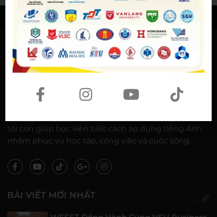
© BẢN QUYỀN THUỘC VỀ
WESET ENGLISH CENTER
VỀ CHÚNG TÔI
WESET ENGLISH CENTER là trung tâm Anh ngữ áp
dụng mô hình dạy tiếng Anh kiểu mới, lấy lợi ích lâu
dài của học viên làm trọng tâm: Không chỉ giảng
dạy 4 kỹ năng tiếng Anh như một bài học, chúng
tôi còn giúp học viên biết cách áp dụng tiếng Anh
nhằm phục vụ học tập, công việc và cuộc sống.
BÀI VIẾT MỚI NHẤT