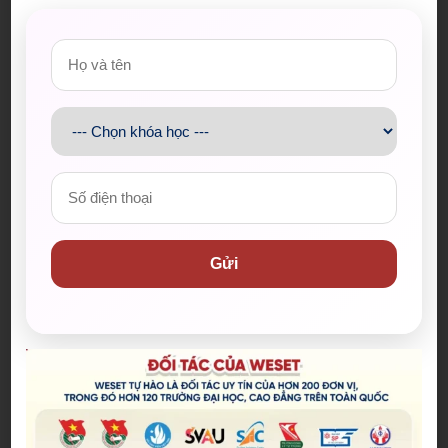
The Odyssey lập kỷ lục doanh
thu mở màn trong sự nghiệp
Christopher Nolan
22/07/2026
WE SHARE: Ước mơ lớn từ một
góc học tập nhỏ của nữ sinh
Nguyễn Thảo Trang
21/07/2026
Gửi
Người phụ nữ giữ trọn lời hẹn
gần 60 năm được công nhận là
vợ liệt sĩ
20/07/2026