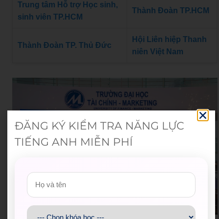
Trung tâm Hỗ trợ Học sinh,
Thành Đoàn TP.HCM
sinh viên TP.HCM
Hội Liên hiệp Thanh
Thành Đoàn TP. Thủ Đức
niên Việt Nam
ĐĂNG KÝ KIỂM TRA NĂNG LỰC
TIẾNG ANH MIỄN PHÍ