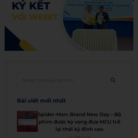
Bài viết mới nhất
Spider-Man: Brand New Day – Bộ
phim được kỳ vọng đưa MCU trở
lại thời kỳ đỉnh cao
04/08/2026