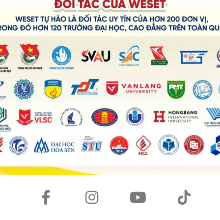
phản biện
, đặc biệt là khi thảo luận với các bạn team lead
có khiến mình có định kiến, nên khi làm việc với các bạn
hai là
multitasking
, vì thường phải xử lý nhiều việc trong
hưởng đến khả năng tập trung.
p học, hỗ trợ giáo viên trong giảng dạy, chấm bài cuối
ác công việc chuyên môn liên phòng ban.
n mình vui nhất là được chuyển từ người nhận giải
“
IELTS
iáo viên tài năng hơn.