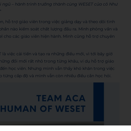
i ngũ – hành trình trưởng thành cùng WESET của cô Như
”
 hỗ trợ giáo viên trong việc giảng dạy và theo dõi tình
 phần nào kiểm soát chất lượng đầu ra. Mình phỏng vấn và
el cho các giáo viên hiện hành. Mình cũng hỗ trợ chuyên
à việc cải tiến và tạo ra những điều mới, vì tới bây giờ
những đổi mới rất nhỏ trong từng khâu, ví dụ hỗ trợ giáo
 đến học viên. Nhưng mình vẫn thấy khó khăn trong việc
cho từng cấp độ và mình vẫn còn nhiều điều cần học hỏi.