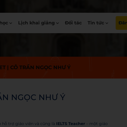
học
Lịch khai giảng
Đối tác
Tin tức
Đăn
T | CÔ TRẦN NGỌC NHƯ Ý
ẦN NGỌC NHƯ Ý
h hỗ trợ giáo viên và cũng là
IELTS Teacher
– một giáo