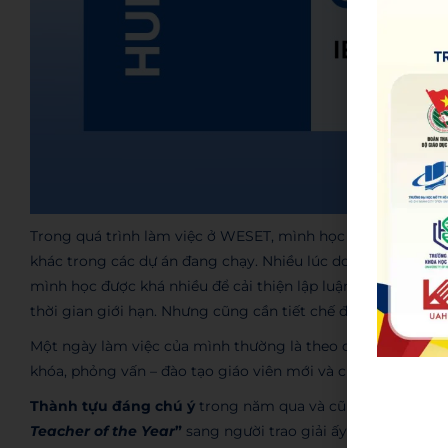
Trong quá trình làm việc ở WESET, mình học được kỹ năng
khác trong các dự án đang chạy. Nhiều lúc do kiến thức sẵn 
mình học được khá nhiều để cải thiện lập luận. Kỹ năng thứ 
thời gian giới hạn. Nhưng cũng cần tiết chế để tránh ảnh 
Một ngày làm việc của mình thường là theo dõi tình hình lớ
khóa, phỏng vấn – đào tạo giáo viên mới và cũ, cùng với c
Thành tựu đáng chú ý
trong năm qua và cũng là điều khiế
Teacher of the Year
”
sang người trao giải ấy cho các bạn g