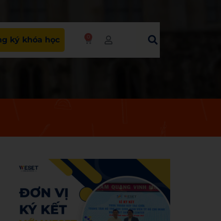
0
g ký khóa học