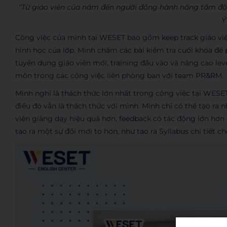
“Từ giáo viên của năm đến người đồng hành nâng tầm độ
Ý
Công việc của mình tại WESET bao gồm keep track giáo viên,
hình học của lớp. Mình chấm các bài kiểm tra cuối khóa để
tuyển dụng giáo viên mới, training đầu vào và nâng cao lev
môn trong các công việc liên phòng ban với team PR&RM.
Mình nghĩ là thách thức lớn nhất trong công việc tại WESET l
điều đó vẫn là thách thức với mình. Mình chỉ có thể tạo ra 
viên giảng dạy hiệu quả hơn, feedback có tác động lớn hơn
tạo ra một sự đổi mới to hơn, như tạo ra Syllabus chi tiết 