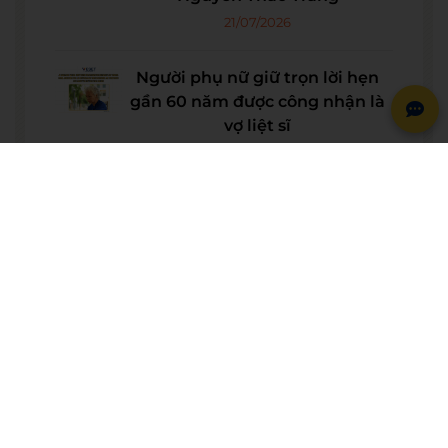
21/07/2026
Người phụ nữ giữ trọn lời hẹn
gần 60 năm được công nhận là
vợ liệt sĩ
20/07/2026
© BẢN QUYỀN THUỘC VỀ
WESET ENGLISH CENTER
VỀ CHÚNG TÔI
WESET ENGLISH CENTER là trung tâm Anh ngữ áp
dụng mô hình dạy tiếng Anh kiểu mới, lấy lợi ích lâu
dài của học viên làm trọng tâm: Không chỉ giảng