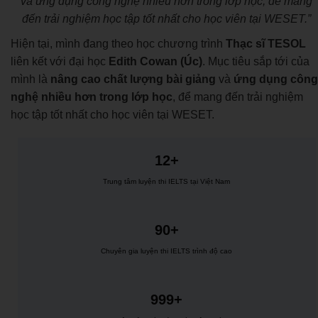
và ứng dụng công nghệ nhiều hơn trong lớp học, để mang
đến trải nghiệm học tập tốt nhất cho học viên tại WESET.”
Hiện tại, mình đang theo học chương trình
Thạc sĩ TESOL
liên kết với đại học
Edith Cowan (Úc)
. Mục tiêu sắp tới của
mình là
nâng cao chất lượng bài giảng
và
ứng dụng công
nghệ nhiều hơn trong lớp học
, để mang đến trải nghiệm
học tập tốt nhất cho học viên tại WESET.
12+
Trung tâm luyện thi IELTS tại Việt Nam
90+
Chuyên gia luyện thi IELTS trình độ cao
999+