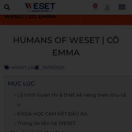
0
Trang chủ
WESET Life
HUMANS OF
WESET | CÔ EMMA
HUMANS OF WESET | CÔ
EMMA
WESET Life
30/07/2025
MỤC LỤC
Lộ trình luyện thi & thiết kế riêng theo nhu cầ
u
KHÓA HỌC CAM KẾT ĐẦU RA
Thông tin liên hệ WESET