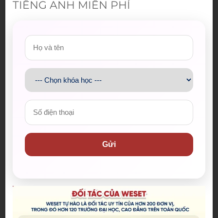
TIẾNG ANH MIỄN PHÍ
lại thời kỳ đỉnh cao
04/08/2026
The Odyssey lập kỷ lục doanh
thu mở màn trong sự nghiệp
Christopher Nolan
22/07/2026
WE SHARE: Ước mơ lớn từ một
góc học tập nhỏ của nữ sinh
Nguyễn Thảo Trang
Gửi
21/07/2026
Người phụ nữ giữ trọn lời hẹn
gần 60 năm được công nhận là
vợ liệt sĩ
20/07/2026