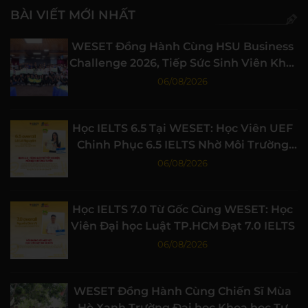
BÀI VIẾT MỚI NHẤT
WESET Đồng Hành Cùng HSU Business
Challenge 2026, Tiếp Sức Sinh Viên Khởi
Nghiệp
06/08/2026
Học IELTS 6.5 Tại WESET: Học Viên UEF
Chinh Phục 6.5 IELTS Nhờ Môi Trường
Học Tập Chất Lượng
06/08/2026
Học IELTS 7.0 Từ Gốc Cùng WESET: Học
Viên Đại học Luật TP.HCM Đạt 7.0 IELTS
06/08/2026
WESET Đồng Hành Cùng Chiến Sĩ Mùa
Hè Xanh Trường Đại học Khoa học Tự