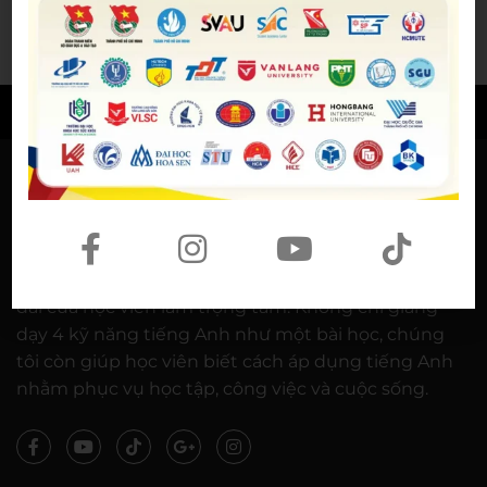
© BẢN QUYỀN THUỘC VỀ
WESET ENGLISH CENTER
VỀ CHÚNG TÔI
WESET ENGLISH CENTER là trung tâm Anh ngữ áp
dụng mô hình dạy tiếng Anh kiểu mới, lấy lợi ích lâu
dài của học viên làm trọng tâm: Không chỉ giảng
dạy 4 kỹ năng tiếng Anh như một bài học, chúng
tôi còn giúp học viên biết cách áp dụng tiếng Anh
nhằm phục vụ học tập, công việc và cuộc sống.