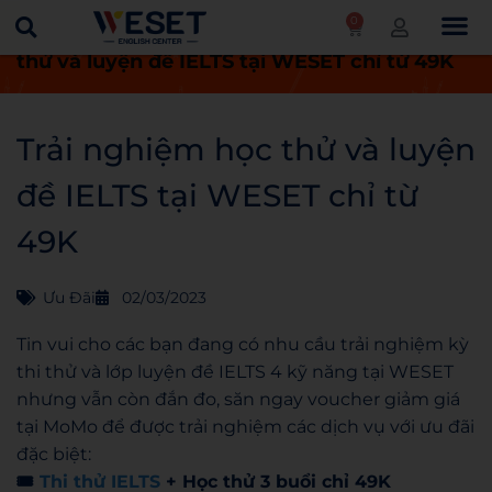
0
Trang chủ
Ưu đãi
Trải nghiệm học
thử và luyện đề IELTS tại WESET chỉ từ 49K
Trải nghiệm học thử và luyện
đề IELTS tại WESET chỉ từ
49K
Ưu Đãi
02/03/2023
Tin vui cho các bạn đang có nhu cầu trải nghiệm kỳ
thi thử và lớp luyện đề IELTS 4 kỹ năng tại WESET
nhưng vẫn còn đắn đo, săn ngay voucher giảm giá
tại MoMo để được trải nghiệm các dịch vụ với ưu đãi
đặc biệt:
🎟️
Thi thử IELTS
+ Học thử 3 buổi chỉ 49K