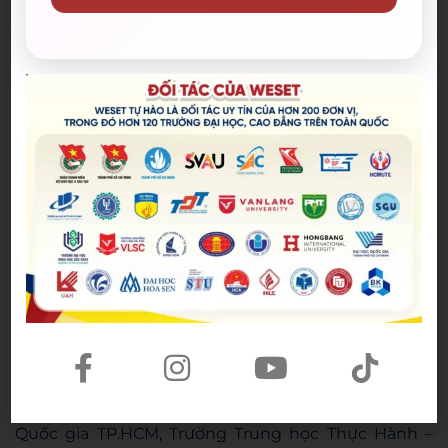
👉 Sự kiện tranh luận theo chủ đề, trò chuyện bằng
tiếng Anh được tổ chức hàng tuần hỗ trợ học viên
tự tin hơn trong việc học và giao tiếp
👉 Đối tác uy tín của Hội đồng Anh và IDP
👉 Giảm lệ phí thi IELTS lên tới 500.000 đồng khi
đăng ký qua WESEt (*)
👉 Được tài trợ 1 lần phí thi IELTS tại Hội đồng Anh
và IDP (*)
👉 Hỗ trợ trả góp học phí – lãi suất 0%
👉 Là đối tác lớn của Hội sinh viên Việt Nam, Thành
Đoàn Thành phố Hồ Chí Minh; các trường Đại học
lớn như Đại học Văn Lang, Đại học Hoa Sen, Đại học
Tôn Đức Thắng,…; các trường THCS – THPT trọng
điểm như Trường Phổ thông Năng khiếu – Đại học
Quốc gia TP.HCM, Trường Trung học Thực Hành –