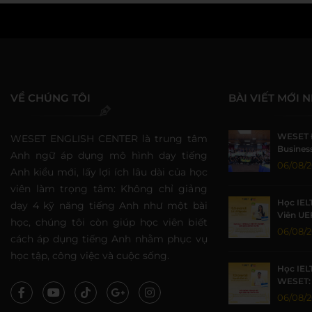
VỀ CHÚNG TÔI
BÀI VIẾT MỚI 
WESET 
WESET ENGLISH CENTER là trung tâm
Business
Anh ngữ áp dụng mô hình dạy tiếng
Sức Sin
06/08/
Anh kiểu mới, lấy lợi ích lâu dài của học
viên làm trọng tâm: Không chỉ giảng
Học IEL
dạy 4 kỹ năng tiếng Anh như một bài
Viên UE
học, chúng tôi còn giúp học viên biết
Nhờ Môi
06/08/
cách áp dụng tiếng Anh nhằm phục vụ
Lượng
học tập, công việc và cuộc sống.
Học IEL
WESET: 
TP.HCM 
06/08/