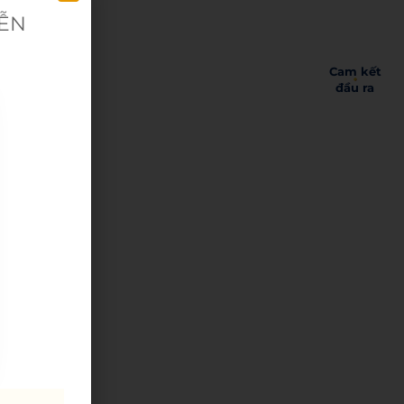
IỄN
Cam kết
đầu ra