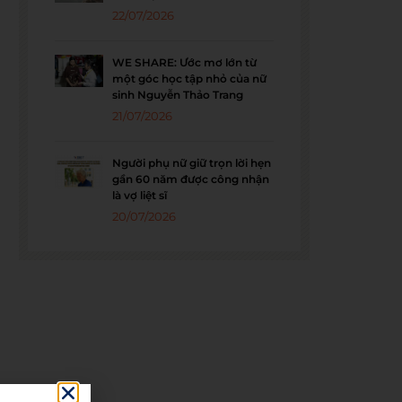
22/07/2026
WE SHARE: Ước mơ lớn từ
một góc học tập nhỏ của nữ
sinh Nguyễn Thảo Trang
21/07/2026
Người phụ nữ giữ trọn lời hẹn
gần 60 năm được công nhận
là vợ liệt sĩ
20/07/2026