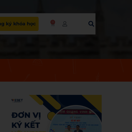
0
g ký khóa học