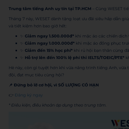
Trung tâm tiếng Anh uy tín tại TP.HCM
– Cùng WESET tiếp 
Tháng 7 này, WESET dành tặng loạt ưu đãi siêu hấp dẫn giú
và tiết kiệm hơn bao giờ hết:
✨
Giảm ngay 1.500.000đ*
khi mặc áo các chiến dịch
✨
Giảm ngay 1.000.000đ*
khi mặc áo đồng phục tr
✨
Giảm đến 15% học phí*
khi rủ hội bạn thân cùng đ
✨
Hỗ trợ lên đến 100% lệ phí thi IELTS/TOEIC/PTE*
kh
Hè này, còn gì tuyệt hơn khi vừa nâng trình tiếng Anh, vừa
đội, đạt mục tiêu cùng hội?
📌 Đừng bỏ lỡ cơ hội, vì SỐ LƯỢNG CÓ HẠN
👉
Đăng ký ngay
* Điều kiện, điều khoản áp dụng theo trung tâm.