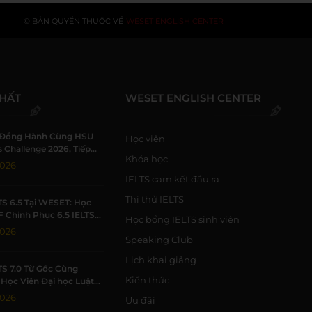
© BẢN QUYỀN THUỘC VỀ
WESET ENGLISH CENTER
NHẤT
WESET ENGLISH CENTER
Đồng Hành Cùng HSU
Học viên
 Challenge 2026, Tiếp
Khóa học
h Viên Khởi Nghiệp
2026
IELTS cam kết đầu ra
Thi thử IELTS
TS 6.5 Tại WESET: Học
F Chinh Phục 6.5 IELTS
Học bổng IELTS sinh viên
 Trường Học Tập Chất
2026
Speaking Club
Lịch khai giảng
TS 7.0 Từ Gốc Cùng
Kiến thức
Học Viên Đại học Luật
Đạt 7.0 IELTS
2026
Ưu đãi