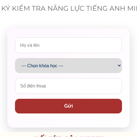
KÝ KIỂM TRA NĂNG LỰC TIẾNG ANH M
g những suất học bổng nâng cao năng lực ngoại ngữ dành cho
ung học và Đại học trên địa bàn phường Chợ Quán. Đây không ch
cho hành trình phát triển tri thức và mở rộng cơ hội hội nhập củ
Gửi