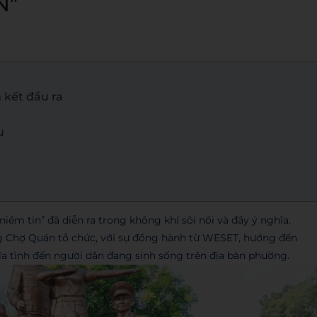
N”
 kết đầu ra
u
iềm tin” đã diễn ra trong không khí sôi nổi và đầy ý nghĩa.
g Chợ Quán tổ chức, với sự đồng hành từ WESET, hướng đến
hĩa tình đến người dân đang sinh sống trên địa bàn phường.