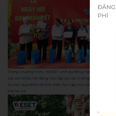
ĐĂNG 
PHÍ
Trong chương trình, WESET vinh dự đồng hành và trao tặn
các em thiếu nhi đang học tập tại các trường Tiểu học, Tr
là món quà khích lệ tinh thần học tập, mà còn là sự đầu tư 
thế hệ trẻ.