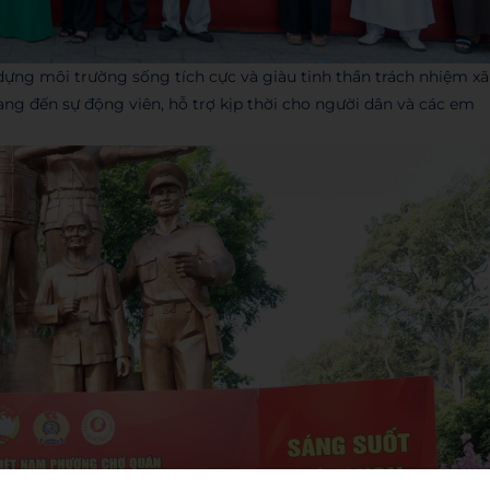
dựng môi trường sống tích cực và giàu tinh thần trách nhiệm xã
ang đến sự động viên, hỗ trợ kịp thời cho người dân và các em