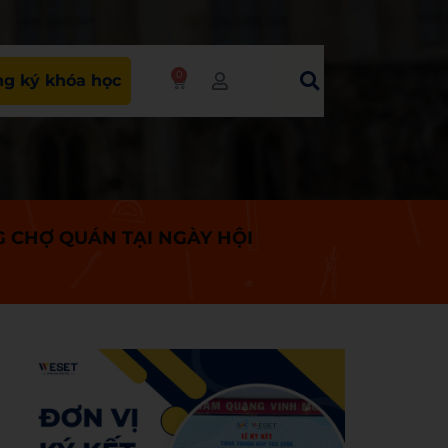
0
g ký khóa học
 CHỢ QUÁN TẠI NGÀY HỘI