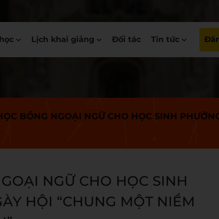
học
Lịch khai giảng
Đối tác
Tin tức
Đăn
HỌC BỔNG NGOẠI NGỮ CHO HỌC SINH PHƯỜNG
GOẠI NGỮ CHO HỌC SINH
ÀY HỘI “CHUNG MỘT NIỀM