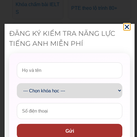
Khóa chấm bài IELT
PTE theo lộ trình 80+
S
Khung năng lực ngo
Câu lạc bộ nói tiếng Anh
ĐĂNG KÝ KIỂM TRA NĂNG LỰC
ại ngữ 6 bậc
miễn phí
TIẾNG ANH MIỄN PHÍ
Thông tin liên hệ WESET
Hotline:
028 38 38 38 77
Email:
support@weset.edu.vn
Website:
https://weset.edu.vn/
Để lại thông tin ngay hoặc
đăng ký tư vấn
tại đây
.
Gửi