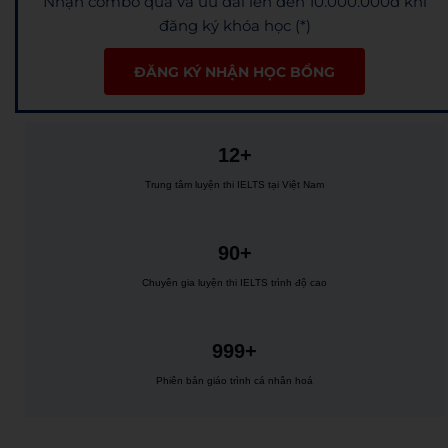
Nhận combo quà và ưu đãi lên đến 10.000.000đ khi
đăng ký khóa học (*)
ĐĂNG KÝ NHẬN HỌC BỔNG
12+
Trung tâm luyện thi IELTS tại Việt Nam
90+
Chuyên gia luyện thi IELTS trình độ cao
999+
Phiên bản giáo trình cá nhân hoá