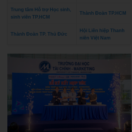
Trung tâm Hỗ trợ Học sinh,
Thành Đoàn TP.HCM
sinh viên TP.HCM
Hội Liên hiệp Thanh
Thành Đoàn TP. Thủ Đức
niên Việt Nam