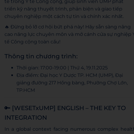
tế trong Y tế Công cộng, giúp sinh viên UMP phát
triển kỹ năng thuyết trình, phản biện và giao tiếp
chuyên nghiệp một cách tự tin và chính xác nhất.
🔥 Đừng bỏ lỡ cơ hội bứt phá này! Hãy sẵn sàng nâng
cao năng lực chuyên môn và mở cánh cửa sự nghiệp 
tế Công cộng toàn cầu!
Thông tin chương trình:
Thời gian: 17:00-19:00 | Thứ 4, 19.11.2025
Địa điểm: Đại học Y Dược TP. HCM (UMP), Đại
giảng đường 217 Hồng bàng, Phường Chợ Lớn,
TP.HCM
🔑 [WESETxUMP] ENGLISH – THE KEY TO
INTEGRATION
In a global context facing numerous complex healt