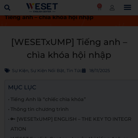
0
Trang chủ
Tin tức
[WESETxUMP]
Tiếng anh – chìa khóa hội nhập
[WESETxUMP] Tiếng anh –
chìa khóa hội nhập
Sự Kiện
,
Sự Kiện Nổi Bật
,
Tin Tức
18/11/2025
MỤC LỤC
Tiếng Anh là “chiếc chìa khóa”
Thông tin chương trình
🔑 [WESETxUMP] ENGLISH – THE KEY TO INTEGR
ATION