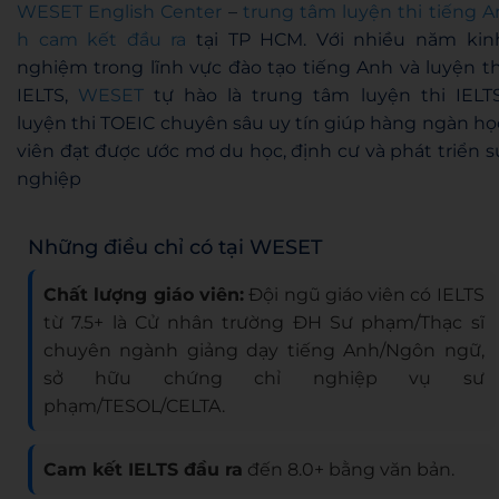
WESET English Center
–
trung tâm luyện thi tiếng A
h cam kết đầu ra
tại TP HCM. Với nhiều năm kin
nghiệm trong lĩnh vực đào tạo tiếng Anh và luyện th
IELTS,
WESET
tự hào là trung tâm luyện thi IELTS
luyện thi TOEIC chuyên sâu uy tín giúp hàng ngàn họ
viên đạt được ước mơ du học, định cư và phát triển s
nghiệp
Những điều chỉ có tại WESET
Chất lượng giáo viên:
Đội ngũ giáo viên có IELTS
từ 7.5+ là Cử nhân trường ĐH Sư phạm/Thạc sĩ
chuyên ngành giảng dạy tiếng Anh/Ngôn ngữ,
sở hữu chứng chỉ nghiệp vụ sư
phạm/TESOL/CELTA.
Cam kết IELTS đầu ra
đến 8.0+ bằng văn bản.