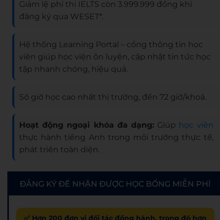
Giảm lệ phí thi IELTS còn 3.999.999 đồng khi
đăng ký qua WESET*.
Hệ thống Learning Portal – cổng thông tin học
viên giúp học viện ôn luyện, cập nhật tin tức học
tập nhanh chóng, hiệu quả.
Số giờ học cao nhất thị trường, đến 72 giờ/khoá.
Hoạt động ngoại khóa đa dạng:
Giúp
học viên
thực hành tiếng Anh trong môi trường thực tế,
phát triển toàn diện.
ĐĂNG KÝ ĐỂ NHẬN ĐƯỢC HỌC BỔNG MIỄN PHÍ
✅ Hơn 200 đơn vị đối tác đồng hành, trong đó hơn