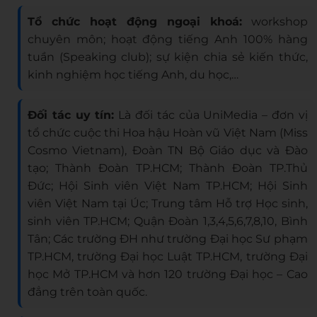
Tổ chức hoạt động ngoại khoá:
workshop
chuyên môn; hoạt động tiếng Anh 100% hàng
tuần (Speaking club); sự kiện chia sẻ kiến thức,
kinh nghiệm học tiếng Anh, du học,…
Đối tác uy tín:
Là đối tác của UniMedia – đơn vị
tổ chức cuộc thi Hoa hậu Hoàn vũ Việt Nam (Miss
Cosmo Vietnam), Đoàn TN Bộ Giáo dục và Đào
tạo; Thành Đoàn TP.HCM; Thành Đoàn TP.Thủ
Đức; Hội Sinh viên Việt Nam TP.HCM; Hội Sinh
viên Việt Nam tại Úc; Trung tâm Hỗ trợ Học sinh,
sinh viên TP.HCM; Quận Đoàn 1,3,4,5,6,7,8,10, Bình
Tân; Các trường ĐH như trường Đại học Sư phạm
TP.HCM, trường Đại học Luật TP.HCM, trường Đại
học Mở TP.HCM và hơn 120 trường Đại học – Cao
đẳng trên toàn quốc.