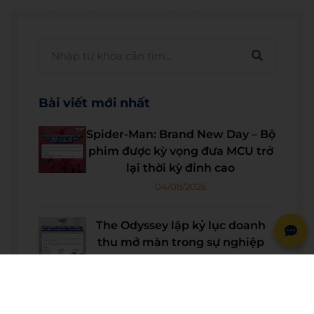
Bài viết mới nhất
Spider-Man: Brand New Day – Bộ
phim được kỳ vọng đưa MCU trở
lại thời kỳ đỉnh cao
04/08/2026
The Odyssey lập kỷ lục doanh
thu mở màn trong sự nghiệp
Christopher Nolan
22/07/2026