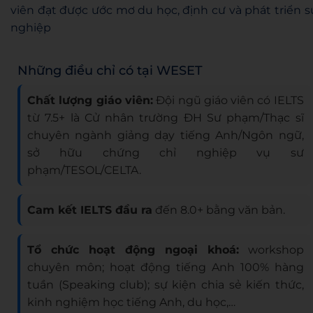
viên đạt được ước mơ du học, định cư và phát triển s
nghiệp
Những điều chỉ có tại WESET
Chất lượng giáo viên:
Đội ngũ giáo viên có IELTS
từ 7.5+ là Cử nhân trường ĐH Sư phạm/Thạc sĩ
chuyên ngành giảng dạy tiếng Anh/Ngôn ngữ,
sở hữu chứng chỉ nghiệp vụ sư
phạm/TESOL/CELTA.
Cam kết IELTS đầu ra
đến 8.0+ bằng văn bản.
Tổ chức hoạt động ngoại khoá:
workshop
chuyên môn; hoạt động tiếng Anh 100% hàng
tuần (Speaking club); sự kiện chia sẻ kiến thức,
kinh nghiệm học tiếng Anh, du học,…