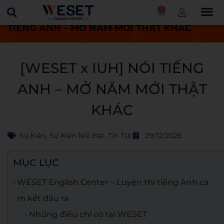
0
Trang chủ
Tin tức
[WESET x IUH] NÓI
TIẾNG ANH – MỞ NĂM MỚI THẬT KHÁC
[WESET x IUH] NÓI TIẾNG
ANH – MỞ NĂM MỚI THẬT
KHÁC
Sự Kiện
,
Sự Kiện Nổi Bật
,
Tin Tức
29/12/2025
MỤC LỤC
WESET English Center – Luyện thi tiếng Anh ca
m kết đầu ra
Những điều chỉ có tại WESET