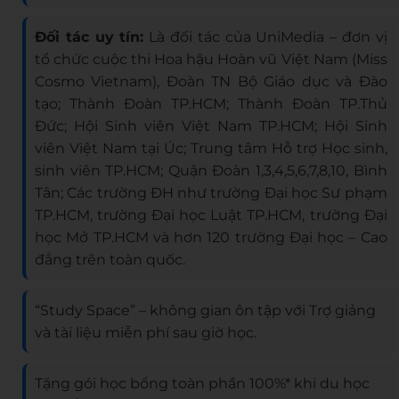
Đối tác uy tín:
Là đối tác của UniMedia – đơn vị
tổ chức cuộc thi Hoa hậu Hoàn vũ Việt Nam (Miss
Cosmo Vietnam), Đoàn TN Bộ Giáo dục và Đào
tạo; Thành Đoàn TP.HCM; Thành Đoàn TP.Thủ
Đức; Hội Sinh viên Việt Nam TP.HCM; Hội Sinh
viên Việt Nam tại Úc; Trung tâm Hỗ trợ Học sinh,
sinh viên TP.HCM; Quận Đoàn 1,3,4,5,6,7,8,10, Bình
Tân; Các trường ĐH như trường Đại học Sư phạm
TP.HCM, trường Đại học Luật TP.HCM, trường Đại
học Mở TP.HCM và hơn 120 trường Đại học – Cao
đẳng trên toàn quốc.
“Study Space” – không gian ôn tập với Trợ giảng
và tài liệu miễn phí sau giờ học.
Tặng gói học bổng toàn phần 100%* khi du học