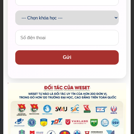
Bài viết mới nhất
Gửi
Spider-Man: Brand New Day – Bộ
phim được kỳ vọng đưa MCU trở
lại thời kỳ đỉnh cao
04/08/2026
The Odyssey lập kỷ lục doanh
thu mở màn trong sự nghiệp
Christopher Nolan
22/07/2026