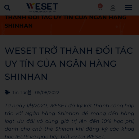
0
Trang chủ
Tin tức
WESET TRỞ
THÀNH ĐỐI TÁC UY TÍN CỦA NGÂN HÀNG
SHINHAN
WESET TRỞ THÀNH ĐỐI TÁC
UY TÍN CỦA NGÂN HÀNG
SHINHAN
Tin Tức
05/08/2022
Từ ngày 1/9/2020, WESET đã ký kết thành công hợp
tác với Ngân hàng Shinhan để mang đến hàng
loạt ưu đãi vô cùng giá trị lên đến 10% học phí,
dành cho chủ thẻ Shihan khi đăng ký các khoá
học IELTS và giao tiếp bất kỳ tại WESET.