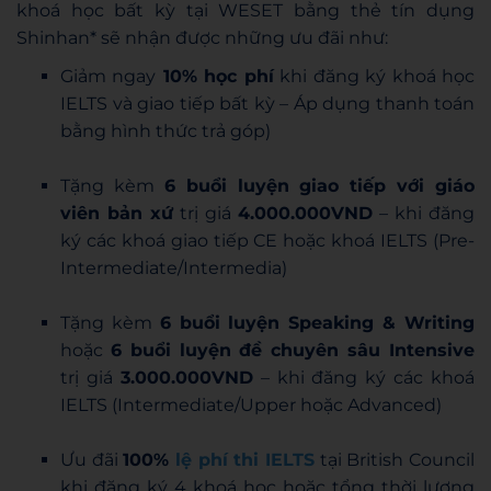
khoá học bất kỳ tại WESET bằng thẻ tín dụng
Shinhan* sẽ nhận được những ưu đãi như:
Giảm ngay
10% học phí
khi đăng ký khoá học
IELTS và giao tiếp bất kỳ – Áp dụng thanh toán
bằng hình thức trả góp)
Tặng kèm
6 buổi luyện giao tiếp với giáo
viên bản xứ
trị giá
4.000.000VND
– khi đăng
ký các khoá giao tiếp CE hoặc khoá IELTS (Pre-
Intermediate/Intermedia)
Tặng kèm
6 buổi luyện Speaking & Writing
hoặc
6 buổi luyện đề chuyên sâu Intensive
trị giá
3.000.000VND
– khi đăng ký các khoá
IELTS (Intermediate/Upper hoặc Advanced)
Ưu đãi
100%
lệ phí thi IELTS
tại British Council
khi đăng ký 4 khoá học hoặc tổng thời lượng