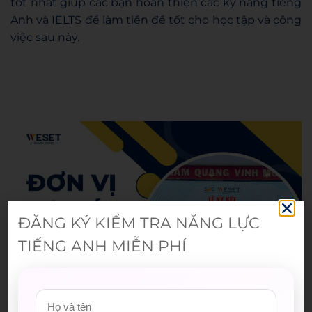
tốt nhất giúp các bạn hoàn thiện các kỹ năng tiếng
Anh và IELTS để làm tiền đề tốt cho học tập và công
việc sau này.
Admin
ĐĂNG KÝ KIỂM TRA NĂNG LỰC
TIẾNG ANH MIỄN PHÍ