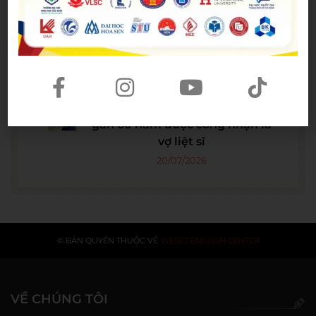
WE SHARE: Ước mơ lớn từ một
góc học tập nhỏ của nữ sinh
Nguyễn Thảo Trang
21/07/2026
Người phụ nữ giữ trọn lời hẹn
gần 60 năm được công nhận là
vợ liệt sĩ
20/07/2026
© BẢN QUYỀN THUỘC VỀ
WESET ENGLISH CENTER
VỀ CHÚNG TÔI