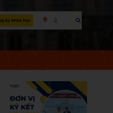
0
g ký khóa học