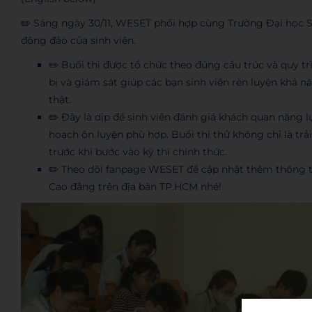
✏️ Sáng ngày 30/11, WESET phối hợp cùng Trường Đại học S
đông đảo của sinh viên.
✏️ Buổi thi được tổ chức theo đúng cấu trúc và quy t
bị và giám sát giúp các bạn sinh viên rèn luyện khả nă
thật.
✏️ Đây là dịp để sinh viên đánh giá khách quan năng l
hoạch ôn luyện phù hợp. Buổi thi thử không chỉ là t
trước khi bước vào kỳ thi chính thức.
✏️ Theo dõi fanpage WESET để cập nhật thêm thông tin
Cao đẳng trên địa bàn TP.HCM nhé!