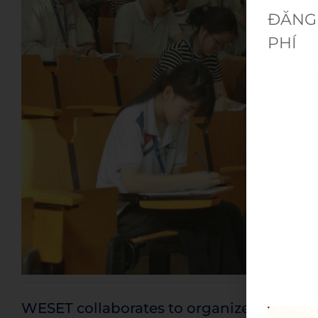
ĐĂNG 
PHÍ
WESET collaborates to organize a TOEIC m