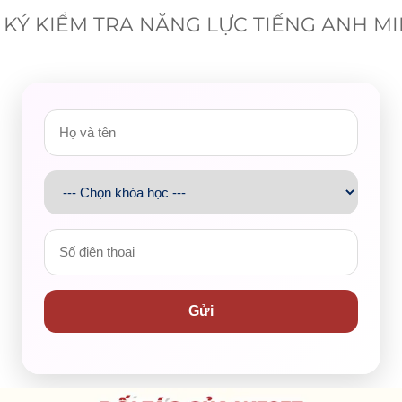
KÝ KIỂM TRA NĂNG LỰC TIẾNG ANH M
Gửi
ock test with Ho Chi Minh City University o