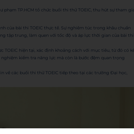
ư phạm TP.HCM tổ chức buổi thi thử TOEIC, thu hút sự tham gi
rình của bài thi TOEIC thực tế. Sự nghiêm túc trong khâu chuẩn
ng tập trung, làm quen với tốc độ và áp lực thời gian của bài thi
ực TOEIC hiện tại, xác định khoảng cách với mục tiêu, từ đó có k
rải nghiệm kiểm tra năng lực mà còn là bước đệm quan trọng
 về các buổi thi thử TOEIC tiếp theo tại các trường Đại học,