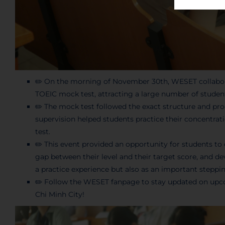
✏️ On the morning of November 30th, WESET collabora
TOEIC mock test, attracting a large number of studen
✏️ The mock test followed the exact structure and pro
supervision helped students practice their concentrati
test.
✏️ This event provided an opportunity for students to o
gap between their level and their target score, and d
a practice experience but also as an important steppin
✏️ Follow the WESET fanpage to stay updated on upco
Chi Minh City!