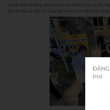
Tại các điểm trường, đoàn tư vấn của WESET rất vui khi nh
tâm sẽ tiếp tục kết nối cùng thế hệ học sinh đầy triển vọn
ĐĂNG 
PHÍ