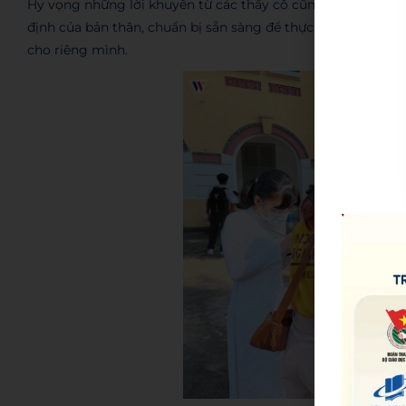
Hy vọng những lời khuyên từ các thầy cô cũng như các anh 
định của bản thân, chuẩn bị sẵn sàng để thực hiện những c
cho riêng mình.