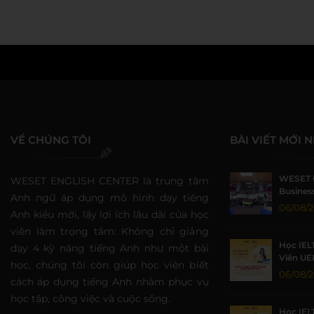
VỀ CHÚNG TÔI
BÀI VIẾT MỚI 
WESET 
WESET ENGLISH CENTER là trung tâm
Business
Anh ngữ áp dụng mô hình dạy tiếng
Sức Sin
06/08/
Anh kiểu mới, lấy lợi ích lâu dài của học
viên làm trọng tâm: Không chỉ giảng
Học IEL
dạy 4 kỹ năng tiếng Anh như một bài
Viên UE
học, chúng tôi còn giúp học viên biết
Nhờ Môi
06/08/
cách áp dụng tiếng Anh nhằm phục vụ
Lượng
học tập, công việc và cuộc sống.
Học IEL