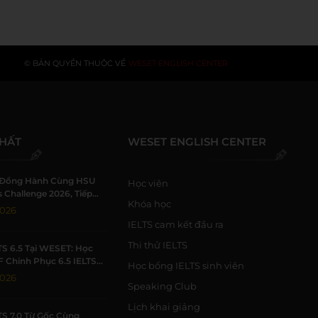
© BẢN QUYỀN THUỘC VỀ
WESET ENGLISH CENTER
NHẤT
WESET ENGLISH CENTER
Đồng Hành Cùng HSU
Học viên
 Challenge 2026, Tiếp
Khóa học
h Viên Khởi Nghiệp
2026
IELTS cam kết đầu ra
Thi thử IELTS
TS 6.5 Tại WESET: Học
F Chinh Phục 6.5 IELTS
Học bổng IELTS sinh viên
 Trường Học Tập Chất
2026
Speaking Club
Lịch khai giảng
TS 7.0 Từ Gốc Cùng