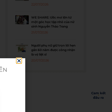
22/07/2026
WE SHARE: Ước mơ lớn từ
một góc học tập nhỏ của nữ
sinh Nguyễn Thảo Trang
21/07/2026
Người phụ nữ giữ trọn lời hẹn
gần 60 năm được công nhận
là vợ liệt sĩ
20/07/2026
IỄN
Cam kết
đầu ra