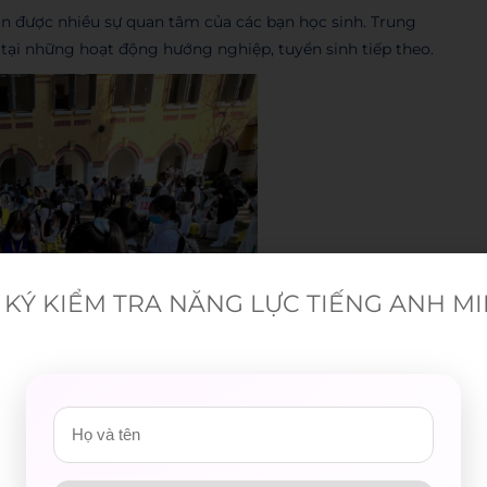
ận được nhiều sự quan tâm của các bạn học sinh. Trung
g tại những hoạt động hướng nghiệp, tuyển sinh tiếp theo.
KÝ KIỂM TRA NĂNG LỰC TIẾNG ANH M