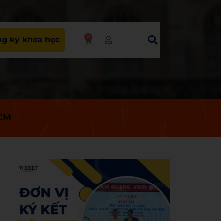
0
g ký khóa học
HCM