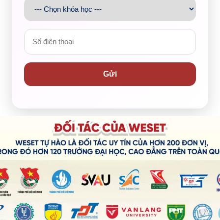
chị tư vấn viên WESET, các bạn sẽ thêm tự tin với quyết
ột mốc quan trọng sắp tới, chinh phục con đường học tập
Gửi