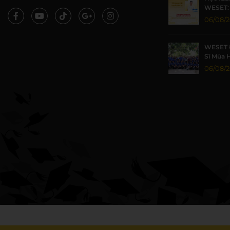
WESET: 
TP.HCM 
06/08/
WESET 
Sĩ Mùa 
Khoa họ
06/08/