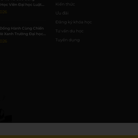
Kiến thức
Học Viên Đại học Luật
Đạt 7.0 IELTS
2026
Ưu đãi
Đăng ký khóa học
Đồng Hành Cùng Chiến
Tư vấn du học
Hè Xanh Trường Đại học
c Tự nhiên, ĐHQG-HCM
Tuyển dụng
2026