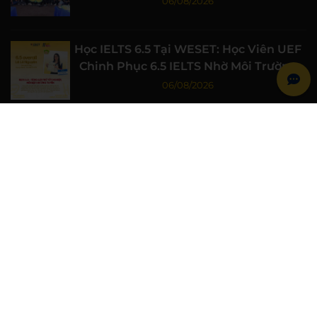
06/08/2026
Học IELTS 6.5 Tại WESET: Học Viên UEF
Chinh Phục 6.5 IELTS Nhờ Môi Trường
Học Tập Chất Lượng
06/08/2026
Học IELTS 7.0 Từ Gốc Cùng WESET: Học
Viên Đại học Luật TP.HCM Đạt 7.0 IELTS
06/08/2026
WESET Đồng Hành Cùng Chiến Sĩ Mùa
Hè Xanh Trường Đại học Khoa học Tự
nhiên, ĐHQG-HCM
06/08/2026
WESET ENGLISH CENTER