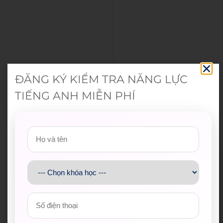
ĐĂNG KÝ KIỂM TRA NĂNG LỰC
TIẾNG ANH MIỄN PHÍ
Đoàn Thanh niên Bộ Giáo d
Hội Sinh viên Việt Na
ục và Đào tạo
m TP.HCM
Trung tâm Hỗ trợ Học sinh,
Thành Đoàn TP.HCM
sinh viên TP.HCM