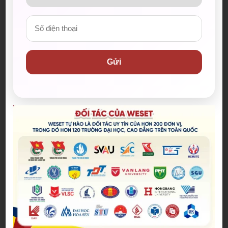
Bài viết mới nhất
Spider-Man: Brand New Day – Bộ
phim được kỳ vọng đưa MCU trở
lại thời kỳ đỉnh cao
Gửi
04/08/2026
The Odyssey lập kỷ lục doanh
thu mở màn trong sự nghiệp
Christopher Nolan
22/07/2026
WE SHARE: Ước mơ lớn từ một
góc học tập nhỏ của nữ sinh
Nguyễn Thảo Trang
21/07/2026