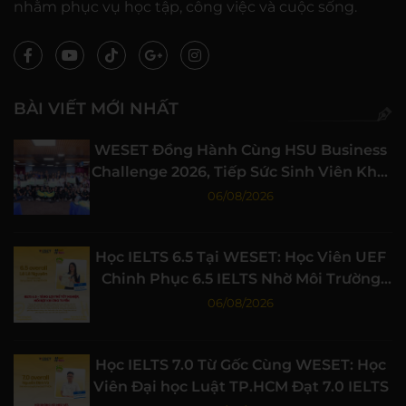
nhằm phục vụ học tập, công việc và cuộc sống.
BÀI VIẾT MỚI NHẤT
WESET Đồng Hành Cùng HSU Business
Challenge 2026, Tiếp Sức Sinh Viên Khởi
Nghiệp
06/08/2026
Học IELTS 6.5 Tại WESET: Học Viên UEF
Chinh Phục 6.5 IELTS Nhờ Môi Trường
Học Tập Chất Lượng
06/08/2026
Học IELTS 7.0 Từ Gốc Cùng WESET: Học
Viên Đại học Luật TP.HCM Đạt 7.0 IELTS