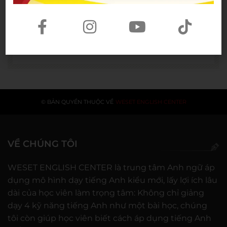
Người phụ nữ giữ trọn lời hẹn
gần 60 năm được công nhận là
vợ liệt sĩ
20/07/2026
© BẢN QUYỀN THUỘC VỀ
WESET ENGLISH CENTER
VỀ CHÚNG TÔI
WESET ENGLISH CENTER là trung tâm Anh ngữ áp
dụng mô hình dạy tiếng Anh kiểu mới, lấy lợi ích lâu
dài của học viên làm trọng tâm: Không chỉ giảng
dạy 4 kỹ năng tiếng Anh như một bài học, chúng
tôi còn giúp học viên biết cách áp dụng tiếng Anh