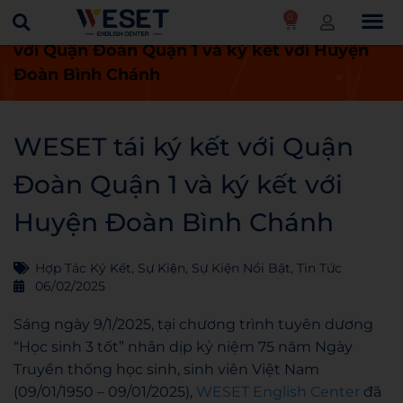
0
Trang chủ
Tin tức
WESET tái ký kết
với Quận Đoàn Quận 1 và ký kết với Huyện
Đoàn Bình Chánh
WESET tái ký kết với Quận
Đoàn Quận 1 và ký kết với
Huyện Đoàn Bình Chánh
Hợp Tác Ký Kết
,
Sự Kiện
,
Sự Kiện Nổi Bật
,
Tin Tức
06/02/2025
Sáng ngày 9/1/2025, tại chương trình tuyên dương
“Học sinh 3 tốt” nhân dịp kỷ niệm 75 năm Ngày
Truyền thống học sinh, sinh viên Việt Nam
(09/01/1950 – 09/01/2025),
WESET English Center
đã