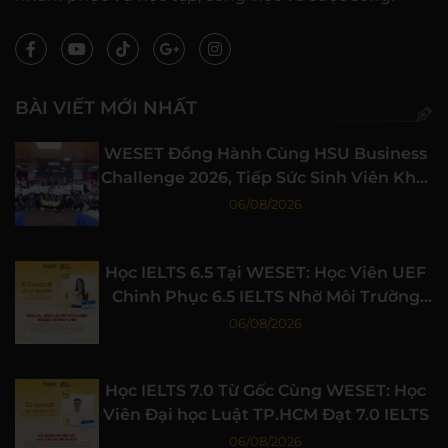
BÀI VIẾT MỚI NHẤT
WESET Đồng Hành Cùng HSU Business
Challenge 2026, Tiếp Sức Sinh Viên Khởi
Nghiệp
06/08/2026
Học IELTS 6.5 Tại WESET: Học Viên UEF
Chinh Phục 6.5 IELTS Nhờ Môi Trường
Học Tập Chất Lượng
06/08/2026
Học IELTS 7.0 Từ Gốc Cùng WESET: Học
Viên Đại học Luật TP.HCM Đạt 7.0 IELTS
06/08/2026