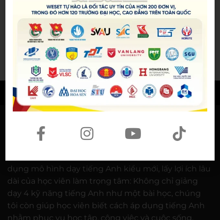
Người phụ nữ giữ trọn lời hẹn
gần 60 năm được công nhận là
vợ liệt sĩ
20/07/2026
© BẢN QUYỀN THUỘC VỀ
WESET ENGLISH CENTER
VỀ CHÚNG TÔI
WESET ENGLISH CENTER là trung tâm Anh ngữ áp
dụng mô hình dạy tiếng Anh kiểu mới, lấy lợi ích lâu
dài của học viên làm trọng tâm: Không chỉ giảng
dạy 4 kỹ năng tiếng Anh như một bài học, chúng
tôi còn giúp học viên biết cách áp dụng tiếng Anh
nhằm phục vụ học tập, công việc và cuộc sống.