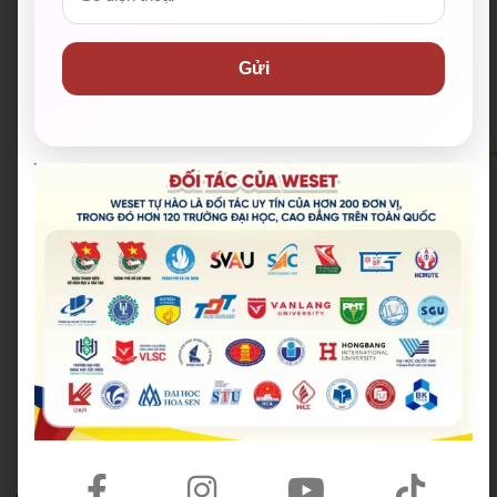
🟡 Website:
https://weset.edu.vn/
🟡 Lịch khai giảng mới nhất:
Lịch khai giảng
Gửi
🟡 Đặt lịch tư vấn miễn phí:
Đăng ký kiểm tra năng lực miễn phí
🟡 WESET có 12+ cơ sở tại TP.HCM và cả nước.
Hoang Anh