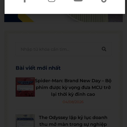
Bài viết mới nhất
Spider-Man: Brand New Day – Bộ
phim được kỳ vọng đưa MCU trở
lại thời kỳ đỉnh cao
04/08/2026
The Odyssey lập kỷ lục doanh
thu mở màn trong sự nghiệp