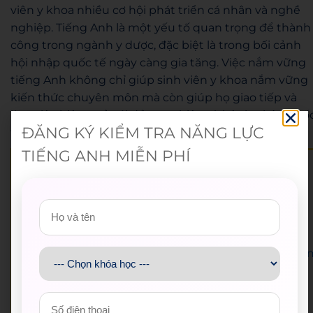
viên y khoa nhiều cơ hội phát triển cá nhân và nghề
nghiệp. Tiếng Anh là một yếu tố quan trọng để thành
công trong ngành y dược, đặc biệt là trong bối cảnh
hội nhập quốc tế ngày càng gia tăng. Việc nắm vững
tiếng Anh không chỉ giúp sinh viên y khoa nắm vững
kiến thức chuyên môn mà còn giúp họ giao tiếp và
làm việc hiệu quả với đồng nghiệp và bệnh nhân quố
ĐĂNG KÝ KIỂM TRA NĂNG LỰC
tế.
TIẾNG ANH MIỄN PHÍ
WESET English Center là đối tác của
Đoàn Thanh niên Bộ Giáo dục và Đào tạo
,
Thành Đoàn – Hội Sinh viên Việt Nam TP.HCM
,
Trung tâm Hỗ trợ Học sinh, sinh viên TP.HCM
, hơn
120 trường
Đại học – Cao đẳng trên toàn quốc và
UniMedia – đơn vị tổ chức Hoa hậu Hoàn vũ Việt Na
.
🟡 Hotline:
028 38 38 38 77
🟡 Email:
support@weset.edu.vn