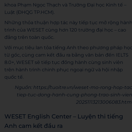
khoa Phạm Ngọc Thạch và Trường Đại học Kinh tế –
Luật (ĐHQG TP.HCM).
Những thỏa thuận hợp tác này tiếp tục mở rộng hàn
trình của WESET cùng hơn 120 trường đại học – cao
đẳng trên toàn quốc.
Với mục tiêu lan tỏa tiếng Anh theo phương pháp họ
từ gốc, cùng cam kết đầu ra bằng văn bản đến IELTS
8.0+, WESET sẽ tiếp tục đồng hành cùng sinh viên
trên hành trình chinh phục ngoại ngữ và hội nhập
quốc tế.
Nguồn: https://tuoitre.vn/weset-mo-rong-hop-tac
tiep-tuc-dong-hanh-cung-phong-trao-sinh-vien
20251113213006083.htm
WESET English Center – Luyện thi tiếng
Anh cam kết đầu ra