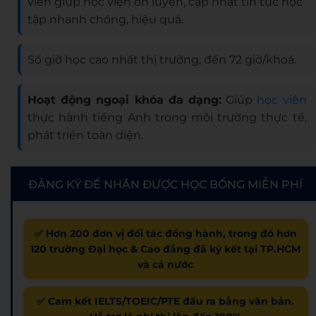
viên giúp học viện ôn luyện, cập nhật tin tức học
tập nhanh chóng, hiệu quả.
Số giờ học cao nhất thị trường, đến 72 giờ/khoá.
Hoạt động ngoại khóa đa dạng:
Giúp
học viên
thực hành tiếng Anh trong môi trường thực tế,
phát triển toàn diện.
ĐĂNG KÝ ĐỂ NHẬN ĐƯỢC HỌC BỔNG MIỄN PHÍ
✅ Hơn 200 đơn vị đối tác đồng hành, trong đó hơn
120 trường Đại học & Cao đẳng đã ký kết tại TP.HCM
và cả nước
✅ Cam kết IELTS/TOEIC/PTE đầu ra bằng văn bản.