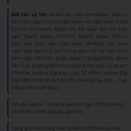
Đối tác uy tín:
Là đối tác của UniMedia – đơn vị
tổ chức cuộc thi Hoa hậu Hoàn vũ Việt Nam (Miss
Cosmo Vietnam), Đoàn TN Bộ Giáo dục và Đào
tạo; Thành Đoàn TP.HCM; Thành Đoàn TP.Thủ
Đức; Hội Sinh viên Việt Nam TP.HCM; Hội Sinh
viên Việt Nam tại Úc; Trung tâm Hỗ trợ Học sinh,
sinh viên TP.HCM; Quận Đoàn 1,3,4,5,6,7,8,10, Bình
Tân; Các trường ĐH như trường Đại học Sư phạm
TP.HCM, trường Đại học Luật TP.HCM, trường Đại
học Mở TP.HCM và hơn 120 trường Đại học – Cao
đẳng trên toàn quốc.
“Study Space” – không gian ôn tập với Trợ giảng
và tài liệu miễn phí sau giờ học.
Tặng gói học bổng toàn phần 100%* khi du học