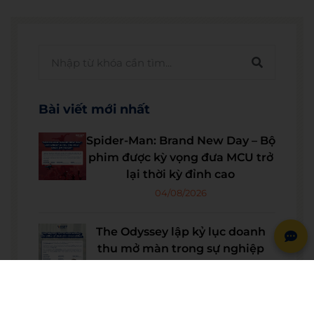
Bài viết mới nhất
Spider-Man: Brand New Day – Bộ
phim được kỳ vọng đưa MCU trở
lại thời kỳ đỉnh cao
04/08/2026
The Odyssey lập kỷ lục doanh
thu mở màn trong sự nghiệp
Christopher Nolan
22/07/2026