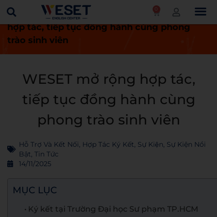
0
Trang chủ
Tin tức
WESET mở rộng
hợp tác, tiếp tục đồng hành cùng phong
trào sinh viên
WESET mở rộng hợp tác,
tiếp tục đồng hành cùng
phong trào sinh viên
Hỗ Trợ Và Kết Nối
,
Hợp Tác Ký Kết
,
Sự Kiện
,
Sự Kiện Nổi
Bật
,
Tin Tức
14/11/2025
MỤC LỤC
Ký kết tại Trường Đại học Sư phạm TP.HCM