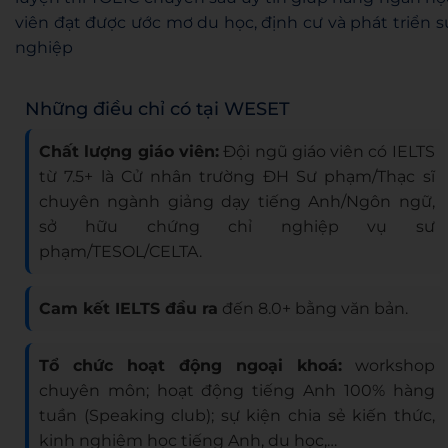
viên đạt được ước mơ du học, định cư và phát triển s
nghiệp
Những điều chỉ có tại WESET
Chất lượng giáo viên:
Đội ngũ giáo viên có IELTS
từ 7.5+ là Cử nhân trường ĐH Sư phạm/Thạc sĩ
chuyên ngành giảng dạy tiếng Anh/Ngôn ngữ,
sở hữu chứng chỉ nghiệp vụ sư
phạm/TESOL/CELTA.
Cam kết IELTS đầu ra
đến 8.0+ bằng văn bản.
Tổ chức hoạt động ngoại khoá:
workshop
chuyên môn; hoạt động tiếng Anh 100% hàng
tuần (Speaking club); sự kiện chia sẻ kiến thức,
kinh nghiệm học tiếng Anh, du học,…