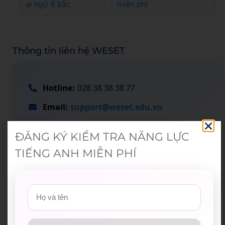
ại ngữ 6 bậc
miễn phí
Thông tin liên hệ WESET
Hotline:
028 38 38 38 77
Email:
support@weset.edu.vn
Website:
https://weset.edu.vn/
ĐĂNG KÝ KIỂM TRA NĂNG LỰC
Để lại thông tin ngay hoặc
đăng ký tư vấn
TIẾNG ANH MIỄN PHÍ
tại đây
.
WESET tự hào là đối tác uy tín của hơn 200 đơn vị,
trong đó hơn 120 trường đại học, cao đẳng trên toàn
quốc.​