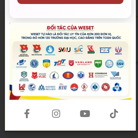
dụng tiếng Anh phục vụ cho nhu cầu học tập và làm
việc của mình.
WESET English Center là đối tác của
Đoàn Thanh niên Bộ Giáo dục và Đào tạo
,
Thành Đoàn – Hội Sinh viên Việt Nam TP.HCM
,
Trung tâm Hỗ trợ Học sinh, sinh viên TP.HCM
, hơn
120 trường
Đại học – Cao đẳng trên toàn quốc và
UniMedia – đơn vị tổ chức Hoa hậu Hoàn vũ Việt Na
.
🟡 Hotline:
028 38 38 38 77
🟡 Email:
support@weset.edu.vn
🟡 Website:
https://weset.edu.vn/
🟡 Lịch khai giảng mới nhất:
Lịch khai giảng
🟡 Đặt lịch tư vấn miễn phí:
Đăng ký kiểm tra năng lực miễn phí
🟡 WESET có 12+ cơ sở tại TP.HCM và cả nước.