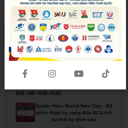
Bài viết mới nhất
Spider-Man: Brand New Day – Bộ
phim được kỳ vọng đưa MCU trở
lại thời kỳ đỉnh cao
04/08/2026