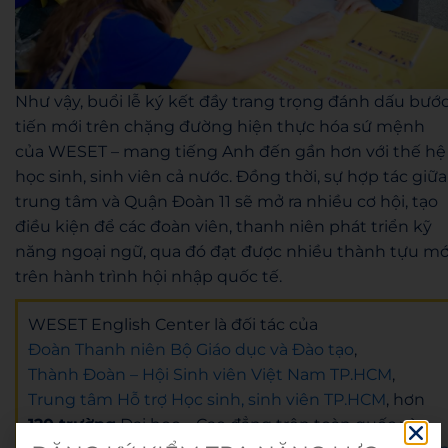
Như vậy, buổi lễ ký kết đầy trang trọng đánh dấu bướ
tiến mới trên chặng đường hiện thực hóa sứ mệnh
của WESET – mang tiếng Anh đến gần hơn với thế hệ
học sinh, sinh viên cả nước. Đồng thời, sự hợp tác giữa
trung tâm và Quận Đoàn 11 sẽ mở ra nhiều cơ hội, tạo
điều kiện để các đoàn viên, thanh niên phát triển kỹ
năng ngoại ngữ, qua đó đạt được nhiều thành tựu mớ
trên hành trình hội nhập quốc tế.
WESET English Center là đối tác của
Đoàn Thanh niên Bộ Giáo dục và Đào tạo
,
Thành Đoàn – Hội Sinh viên Việt Nam TP.HCM
,
Trung tâm Hỗ trợ Học sinh, sinh viên TP.HCM
, hơn
120 trường
Đại học – Cao đẳng trên toàn quốc và