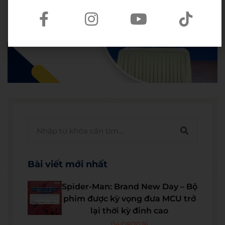
Bài viết mới nhất
Spider-Man: Brand New Day – Bộ
phim được kỳ vọng đưa MCU trở
lại thời kỳ đỉnh cao
04/08/2026