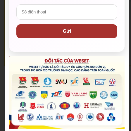
UniMedia – đơn vị tổ chức Hoa hậu Hoàn vũ Việt Na
.
🟡 Hotline:
028 38 38 38 77
🟡 Email:
support@weset.edu.vn
🟡 Website:
https://weset.edu.vn/
Gửi
🟡 Lịch khai giảng mới nhất:
Lịch khai giảng
🟡 Đặt lịch tư vấn miễn phí:
Đăng ký kiểm tra năng lực miễn phí
🟡 WESET có 12+ cơ sở tại TP.HCM và cả nước.
Hoang Anh