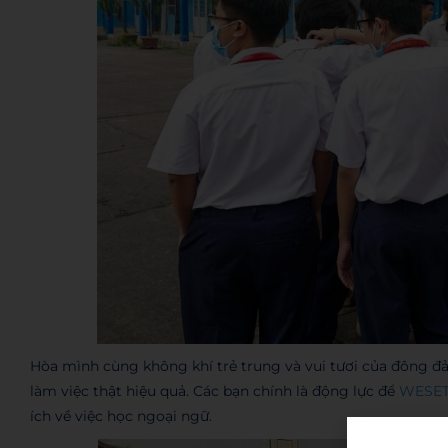
Hòa mình cùng không khí trẻ trung và vui tươi của đông đả
làm việc thật hiệu quả. Các bạn chính là động lực để
WESE
ích về việc học ngoại ngữ.