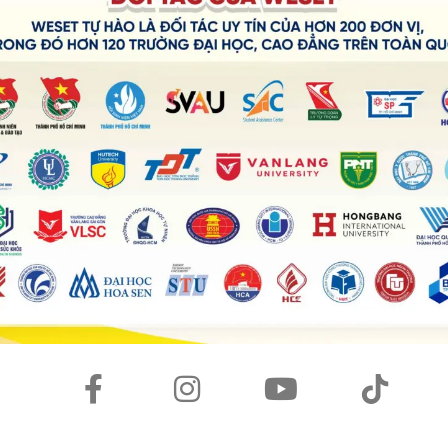
h công chinh phục nguyện vọng của bản thân, luôn trau dồi
i đây
.