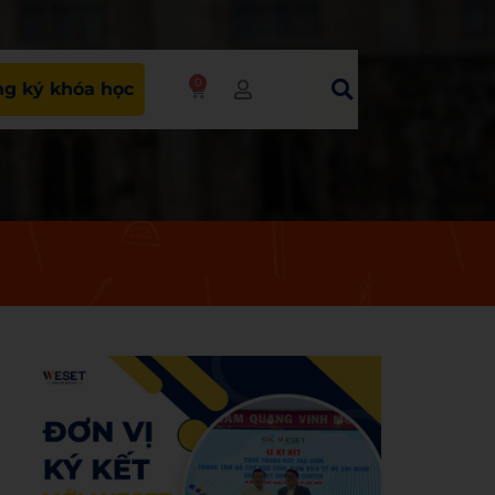
0
g ký khóa học