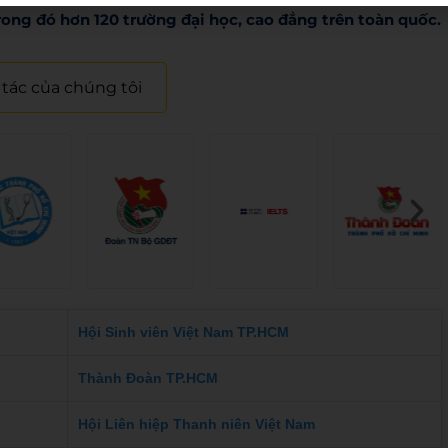
rong đó hơn 120 trường đại học, cao đẳng trên toàn quốc.​
 tác của chúng tôi
Hội Sinh viên Việt Nam TP.HCM
Thành Đoàn TP.HCM
Hội Liên hiệp Thanh niên Việt Nam