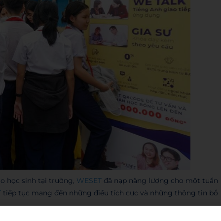
o học sinh tại trường,
WESET
đã nạp năng lượng cho một tuần
T
tiếp tục mang đến những điều tích cực và những thông tin bổ