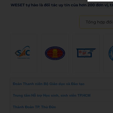
WESET tự hào là đối tác uy tín của hơn 200 đơn vị, t
Tổng hợp đối
Đoàn Thanh niên Bộ Giáo dục và Đào tạo
Trung tâm Hỗ trợ Học sinh, sinh viên TP.HCM
Thành Đoàn TP. Thủ Đức