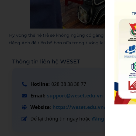
Hy vọng thế hệ trẻ sẽ không ngừng cố gắng để có thể thàn
tiếng Anh để tiến bộ hơn nữa trong tương lai.
Thông tin liên hệ WESET
Hotline:
028 38 38 38 77
Email:
support@weset.edu.vn
Website:
https://weset.edu.vn/
Để lại thông tin ngay hoặc
đăng ký tư vấn tạ