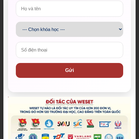
Gửi
Bài viết mới nhất
Spider-Man: Brand New Day – Bộ
phim được kỳ vọng đưa MCU trở
lại thời kỳ đỉnh cao
04/08/2026
The Odyssey lập kỷ lục doanh
thu mở màn trong sự nghiệp