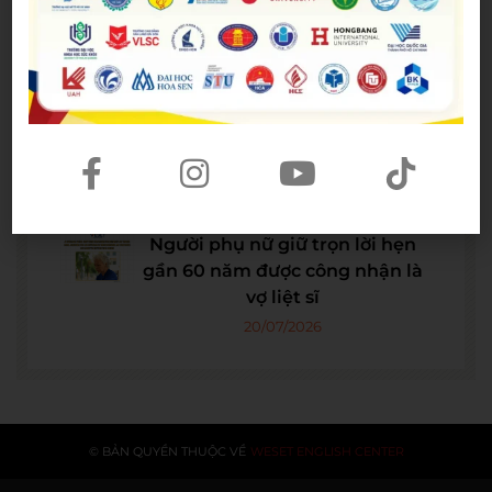
Christopher Nolan
22/07/2026
WE SHARE: Ước mơ lớn từ một
góc học tập nhỏ của nữ sinh
Nguyễn Thảo Trang
21/07/2026
Người phụ nữ giữ trọn lời hẹn
gần 60 năm được công nhận là
vợ liệt sĩ
20/07/2026
© BẢN QUYỀN THUỘC VỀ
WESET ENGLISH CENTER