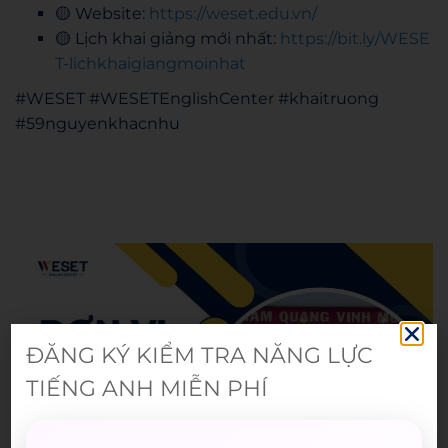
🟡 Website:
https://weset.edu.vn/
🟡 Lịch khai giảng mới nhất:
https://bit.ly/WESE
T-lichkhaigiangmoinhat
#WESET #WESETEnglishCenter #khaitruong
#59nguyenkhacnhu
Admin
ĐĂNG KÝ KIỂM TRA NĂNG LỰC
TIẾNG ANH MIỄN PHÍ