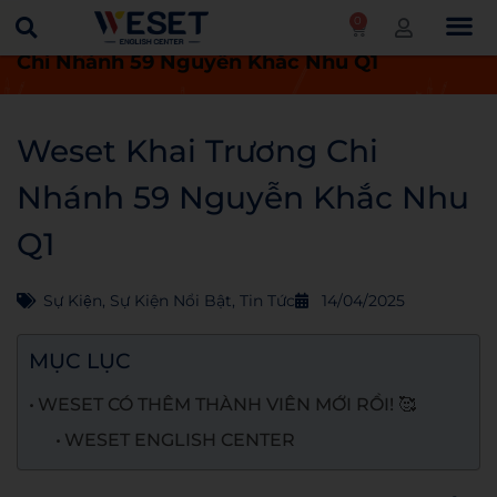
0
Trang chủ
Tin tức
Weset Khai Trương
Chi Nhánh 59 Nguyễn Khắc Nhu Q1
Weset Khai Trương Chi
Nhánh 59 Nguyễn Khắc Nhu
Q1
Sự Kiện
,
Sự Kiện Nổi Bật
,
Tin Tức
14/04/2025
MỤC LỤC
WESET CÓ THÊM THÀNH VIÊN MỚI RỒI! 🥰
WESET ENGLISH CENTER