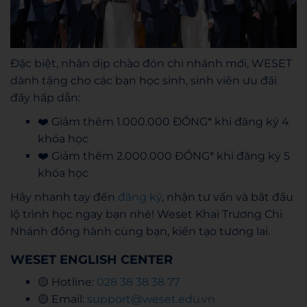
Đặc biệt, nhân dịp chào đón chi nhánh mới, WESET
dành tặng cho các bạn học sinh, sinh viên ưu đãi
đầy hấp dẫn:
❤️ Giảm thêm 1.000.000 ĐỒNG* khi đăng ký 4
khóa học
❤️ Giảm thêm 2.000.000 ĐỒNG* khi đăng ký 5
khóa học
Hãy nhanh tay đến
đăng ký
, nhận tư vấn và bắt đầu
lộ trình học ngay bạn nhé! Weset Khai Trương Chi
Nhánh đồng hành cùng bạn, kiến tạo tương lai.
WESET ENGLISH CENTER
🟡 Hotline:
028 38 38 38 77
🟡 Email:
support@weset.edu.vn