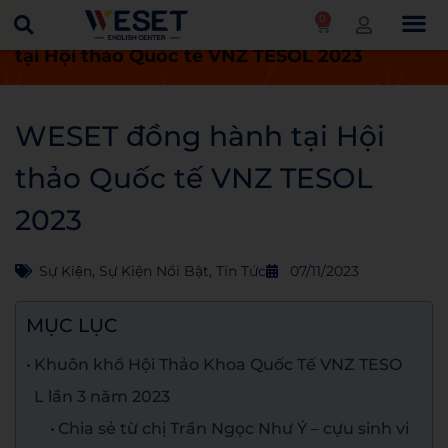
0
Trang chủ
Tin tức
WESET đồng hành
tại Hội thảo Quốc tế VNZ TESOL 2023
WESET đồng hành tại Hội
thảo Quốc tế VNZ TESOL
2023
Sự Kiện
,
Sự Kiện Nổi Bật
,
Tin Tức
07/11/2023
MỤC LỤC
Khuôn khổ Hội Thảo Khoa Quốc Tế VNZ TESO
L lần 3 năm 2023
Chia sẻ từ chị Trần Ngọc Như Ý – cựu sinh vi