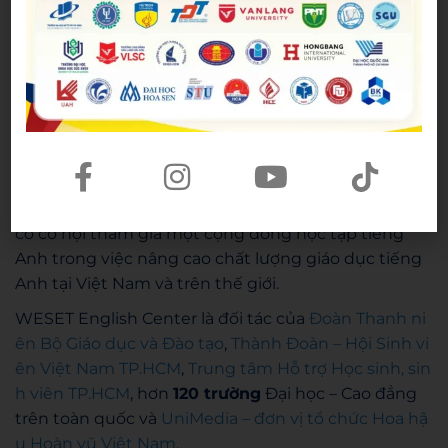
Lời kết
Hội thảo Khoa học Quốc tế VNZ TESOL lần thứ 3 đã
kết thúc với những ấn tượng đầy tích cực và hy
vọng, WESET xin chân thành cảm ơn sự hợp tác
của Trường Đại học Sư phạm và Trường Đại học
Victoria Weillington, giúp WESET có thể tiếp cận và
có cơ hội tham gia một cộng đồng học tập tiếng
Anh trong việc nâng cao chất lượng giáo dục tiếng
Anh tại Việt Nam và trên thế giới.
WESET English Center là đối tác của
Đoàn Thanh ni
ên Bộ Giáo dục và Đào tạo
,
Thành Đoàn – Hội Sinh vi
ên Việt Nam TP.HCM
,
Trung tâm Hỗ trợ Học sinh, sin
h viên TP.HCM
, hơn
120 trường
Đại học – Cao đẳng
trên toàn quốc và
UniMedia – đơn vị tổ chức Hoa hậ
u Hoàn vũ Việt Nam
.