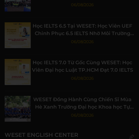
Nghiệp
06/08/2026
Học IELTS 6.5 Tại WESET: Học Viên UEF
Chinh Phục 6.5 IELTS Nhờ Môi Trường
Học Tập Chất Lượng
06/08/2026
Học IELTS 7.0 Từ Gốc Cùng WESET: Học
Viên Đại học Luật TP.HCM Đạt 7.0 IELTS
06/08/2026
WESET Đồng Hành Cùng Chiến Sĩ Mùa
Hè Xanh Trường Đại học Khoa học Tự
nhiên, ĐHQG-HCM
06/08/2026
WESET ENGLISH CENTER