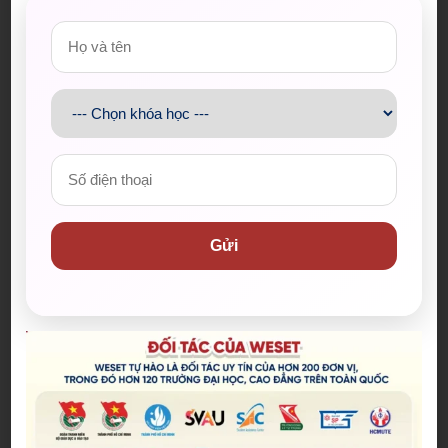
này không chỉ giúp cải thiện chất lượng đào tạo mà
còn tạo ra cơ hội học thuật và nghiên cứu chung.
Chương trình liên kết với đối tác quốc tế như
Trường Đại học Victoria Wellington đã mang lại sự
đa dạng và sâu rộng trong việc chia sẻ kiến thức,
mở rộng tầm nhìn cho cộng đồng giáo dục ở cả hai
quốc gia.
Gửi