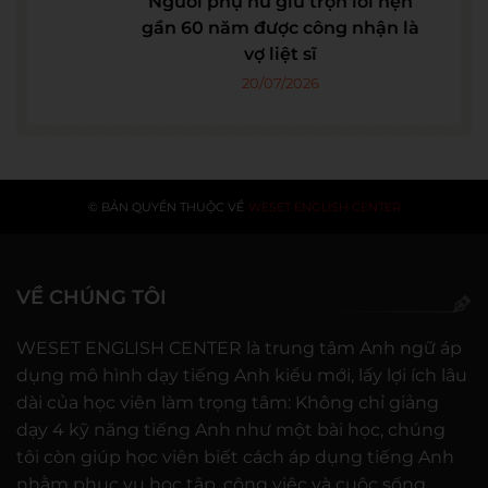
Người phụ nữ giữ trọn lời hẹn
gần 60 năm được công nhận là
vợ liệt sĩ
20/07/2026
© BẢN QUYỀN THUỘC VỀ
WESET ENGLISH CENTER
VỀ CHÚNG TÔI
WESET ENGLISH CENTER là trung tâm Anh ngữ áp
dụng mô hình dạy tiếng Anh kiểu mới, lấy lợi ích lâu
dài của học viên làm trọng tâm: Không chỉ giảng
dạy 4 kỹ năng tiếng Anh như một bài học, chúng
tôi còn giúp học viên biết cách áp dụng tiếng Anh
nhằm phục vụ học tập, công việc và cuộc sống.