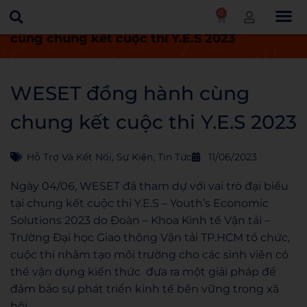
0
Trang chủ
Tin tức
WESET đồng hành
cùng chung kết cuộc thi Y.E.S 2023
Trang chủ
Điểm khác biệt
Khóa học
Lịch khai gi
Tin tức
Đăng ký khóa học
WESET đồng hành cùng
chung kết cuộc thi Y.E.S 2023
Hỗ Trợ Và Kết Nối
,
Sự Kiện
,
Tin Tức
11/06/2023
Ngày 04/06, WESET đã tham dự với vai trò đại biểu
tại chung kết cuộc thi Y.E.S – Youth’s Economic
Solutions 2023 do Đoàn – Khoa Kinh tế Vận tải –
Trường Đại học Giao thông Vận tải TP.HCM tổ chức,
cuộc thi nhằm tạo môi trường cho các sinh viên có
thể vận dụng kiến thức đưa ra một giải pháp để
đảm bảo sự phát triển kinh tế bền vững trong xã
hội.