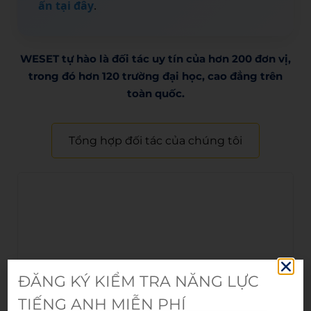
ấn tại đây
.
WESET tự hào là đối tác uy tín của hơn 200 đơn vị,
trong đó hơn 120 trường đại học, cao đẳng trên
toàn quốc.​
Tổng hợp đối tác của chúng tôi
ĐĂNG KÝ KIỂM TRA NĂNG LỰC
TIẾNG ANH MIỄN PHÍ