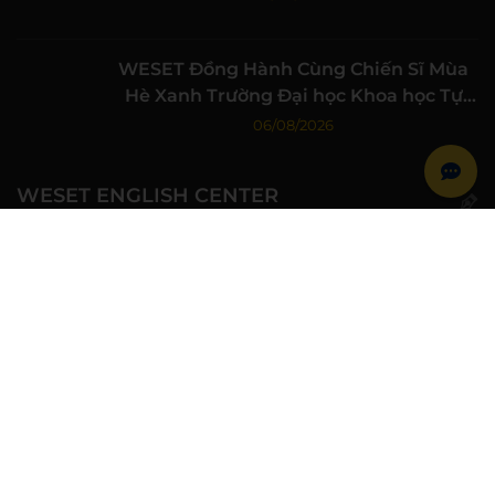
WESET Đồng Hành Cùng Chiến Sĩ Mùa
Hè Xanh Trường Đại học Khoa học Tự
nhiên, ĐHQG-HCM
06/08/2026
WESET ENGLISH CENTER
Khóa học
IELTS cam kết đầu ra
Thi thử IELTS
Học bổng IELTS sinh viên
Speaking Club
Lịch khai giảng
Kiến thức