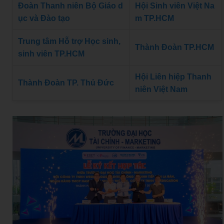
Đoàn Thanh niên Bộ Giáo d
Hội Sinh viên Việt Na
ục và Đào tạo
m TP.HCM
Trung tâm Hỗ trợ Học sinh,
Thành Đoàn TP.HCM
sinh viên TP.HCM
Hội Liên hiệp Thanh
Thành Đoàn TP. Thủ Đức
niên Việt Nam