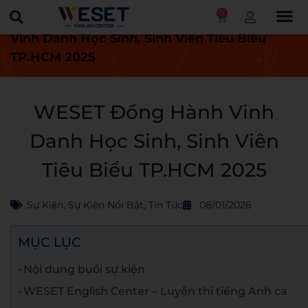
0
Trang chủ
Tin tức
WESET Đồng Hành
Vinh Danh Học Sinh, Sinh Viên Tiêu Biểu
TP.HCM 2025
WESET Đồng Hành Vinh
Danh Học Sinh, Sinh Viên
Tiêu Biểu TP.HCM 2025
Sự Kiện
,
Sự Kiện Nổi Bật
,
Tin Tức
08/01/2026
MỤC LỤC
Nội dung buổi sự kiện
WESET English Center – Luyện thi tiếng Anh ca