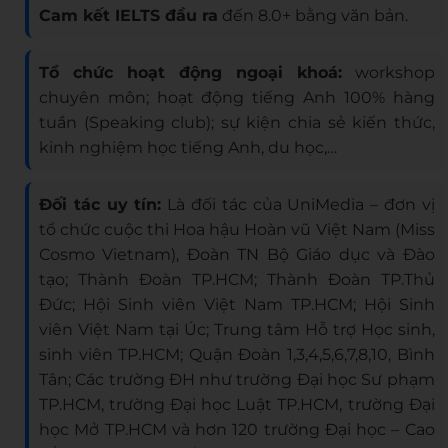
Cam kết IELTS đầu ra
đến 8.0+ bằng văn bản.
Tổ chức hoạt động ngoại khoá:
workshop
chuyên môn; hoạt động tiếng Anh 100% hàng
tuần (Speaking club); sự kiện chia sẻ kiến thức,
kinh nghiệm học tiếng Anh, du học,…
Đối tác uy tín:
Là đối tác của UniMedia – đơn vị
tổ chức cuộc thi Hoa hậu Hoàn vũ Việt Nam (Miss
Cosmo Vietnam), Đoàn TN Bộ Giáo dục và Đào
tạo; Thành Đoàn TP.HCM; Thành Đoàn TP.Thủ
Đức; Hội Sinh viên Việt Nam TP.HCM; Hội Sinh
viên Việt Nam tại Úc; Trung tâm Hỗ trợ Học sinh,
sinh viên TP.HCM; Quận Đoàn 1,3,4,5,6,7,8,10, Bình
Tân; Các trường ĐH như trường Đại học Sư phạm
TP.HCM, trường Đại học Luật TP.HCM, trường Đại
học Mở TP.HCM và hơn 120 trường Đại học – Cao