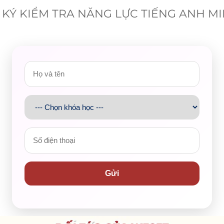
KÝ KIỂM TRA NĂNG LỰC TIẾNG ANH M
n tuổi trẻ, đam mê nghệ thuật và bản sắc cá nhân của sinh viê
y năng lượng và sáng tạo.
Gửi