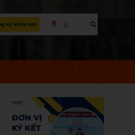
0
g ký khóa học