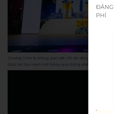
ĐĂNG 
PHÍ
Chương trình là không gian kết nối sôi động, nơi tinh thầ
được lan tỏa mạnh mẽ thông qua những phần trình diễn đầ