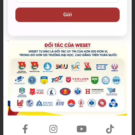
sư; Tư vấn du học Anh, Úc, Mỹ, Canada, New
Zealand,…
Gửi
Nhiều hoạt động thường niên năng động,
sáng tạo như Speaking Club, Lớp Giữ Lửa, Thi
Thử IELTS,…
Ưu đãi lệ phí đến 500.000 đồng* khi đăng ký
thi IELTS tại Hội đồng Anh và IDP; hỗ trợ gói du
học 30.000.000 đồng* qua WESET.
* Điều kiện, điều khoản áp dụng theo trung tâm
Là đối tác của
Đoàn Thanh niên Bộ Giáo dục và
Đào tạo
; Thành Đoàn TP.HCM; Thành Đoàn TP.
Thủ Đức;
Hội Sinh viên Việt Nam TP.HCM
; Hội
Sinh viên Việt Nam tại Úc;
Trung tâm Hỗ trợ HS
SV TP.HCM
; Các trường Đại học (ĐH) như
trường ĐH Sư phạm TP.HCM, trường ĐH Sư
phạm Kỹ thuật TP.HCM, trường ĐH Công Nghệ
TP.HCM (HUTECH),…; Hội Sinh viên các trường