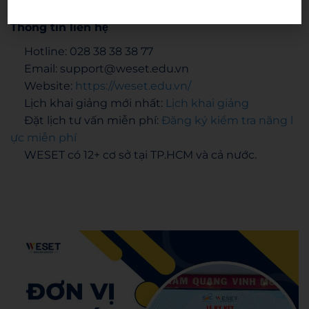
ĐH thuộc khối ĐH Quốc gia TP.HCM.
Thông tin liên hệ
Hotline: 028 38 38 38 77
Email: support@weset.edu.vn
Website:
https://weset.edu.vn/
Lịch khai giảng mới nhất:
Lịch khai giảng
Đặt lịch tư vấn miễn phí:
Đăng ký kiểm tra năng l
ực miễn phí
WESET có 12+ cơ sở tại TP.HCM và cả nước.
WESET