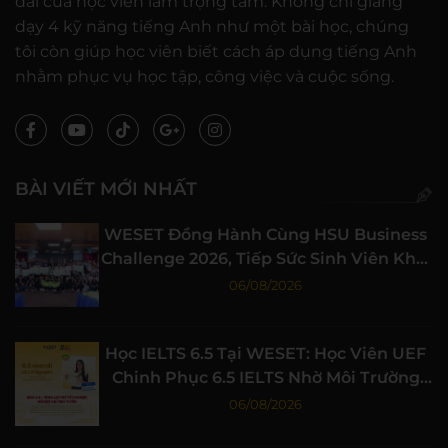
dài của học viên làm trọng tâm: Không chỉ giảng
dạy 4 kỹ năng tiếng Anh như một bài học, chúng
tôi còn giúp học viên biết cách áp dụng tiếng Anh
nhằm phục vụ học tập, công việc và cuộc sống.
BÀI VIẾT MỚI NHẤT
WESET Đồng Hành Cùng HSU Business
Challenge 2026, Tiếp Sức Sinh Viên Khởi
Nghiệp
06/08/2026
Học IELTS 6.5 Tại WESET: Học Viên UEF
Chinh Phục 6.5 IELTS Nhờ Môi Trường
Học Tập Chất Lượng
06/08/2026