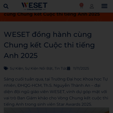
0
Trang chủ
Tin tức
WESET đồng hành
cùng Chung kết Cuộc thi tiếng Anh 2025
WESET đồng hành cùng
Chung kết Cuộc thi tiếng
Anh 2025
Sự Kiện
,
Sự Kiện Nổi Bật
,
Tin Tức
11/11/2025
Sáng cuối tuần qua, tại Trường Đại học Khoa học Tự
nhiên, ĐHQG-HCM, Th.S. Nguyễn Thành An – đại
diện đội ngũ giáo viên WESET, vinh dự góp mặt với
vai trò Ban Giám khảo cho Vòng Chung kết cuộc thi
tiếng Anh trong sinh viên Star Awards 2025.