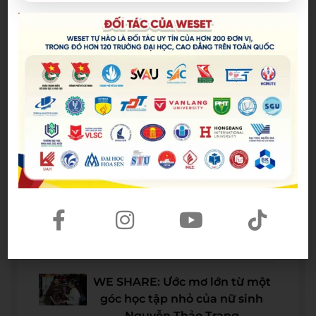
Bài viết mới nhất
Spider-Man: Brand New Day – Bộ
phim được kỳ vọng đưa MCU trở
lại thời kỳ đỉnh cao
04/08/2026
The Odyssey lập kỷ lục doanh
thu mở màn trong sự nghiệp
Christopher Nolan
22/07/2026
WE SHARE: Ước mơ lớn từ một
góc học tập nhỏ của nữ sinh
Nguyễn Thảo Trang