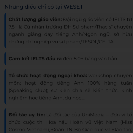
Những điều chỉ có tại WESET
Chất lượng giáo viên:
Đội ngũ giáo viên có IELTS từ
7.5+ là Cử nhân trường ĐH Sư phạm/Thạc sĩ chuyên
ngành giảng dạy tiếng Anh/Ngôn ngữ, sở hữu
chứng chỉ nghiệp vụ sư phạm/TESOL/CELTA.
Cam kết IELTS đầu ra
đến 8.0+ bằng văn bản.
Tổ chức hoạt động ngoại khoá:
workshop chuyên
môn; hoạt động tiếng Anh 100% hàng tuần
(Speaking club); sự kiện chia sẻ kiến thức, kinh
nghiệm học tiếng Anh, du học,…
Đối tác uy tín:
Là đối tác của UniMedia – đơn vị tổ
chức cuộc thi Hoa hậu Hoàn vũ Việt Nam (Miss
Cosmo Vietnam), Đoàn TN Bộ Giáo dục và Đào tạo;