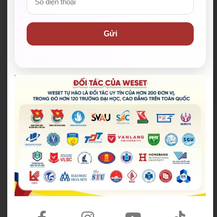
Hotline:
028 38 38 38 77
Email:
support@weset.edu.vn
Gửi
Website:
https://weset.edu.vn/
Để lại thông tin ngay hoặc
đăng ký tư vấn
tại đây
.
WESET tự hào là đối tác uy tín của hơn 200 đơn vị,
trong đó hơn 120 trường đại học, cao đẳng trên toàn
quốc.​
Tổng hợp đối tác của chúng tôi