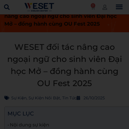
0
Trang chủ
Tin tức
WESET đối tác
nâng cao ngoại ngữ cho sinh viên Đại học
Mở – đồng hành cùng OU Fest 2025
WESET đối tác nâng cao
ngoại ngữ cho sinh viên Đại
học Mở – đồng hành cùng
OU Fest 2025
Sự Kiện
,
Sự Kiện Nổi Bật
,
Tin Tức
26/10/2025
MỤC LỤC
Nội dung sự kiện