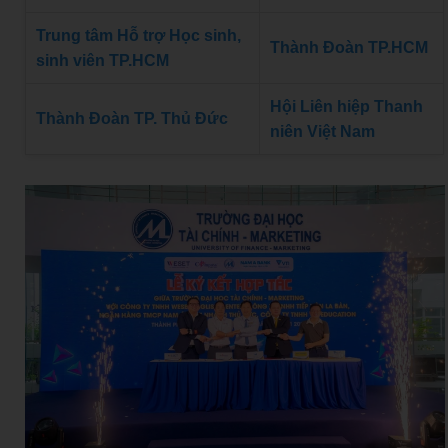
Trung tâm Hỗ trợ Học sinh,
Thành Đoàn TP.HCM
sinh viên TP.HCM
Hội Liên hiệp Thanh
Thành Đoàn TP. Thủ Đức
niên Việt Nam