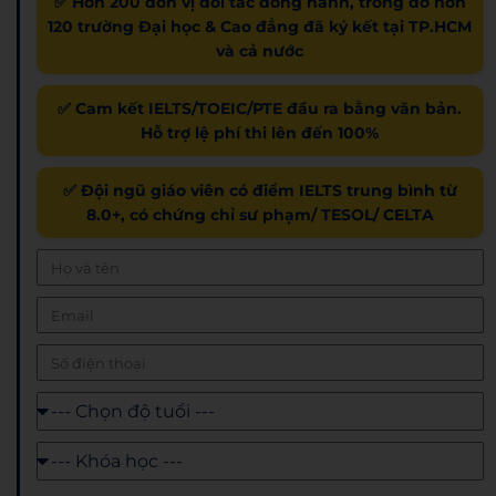
✅ Hơn 200 đơn vị đối tác đồng hành, trong đó hơn
120 trường Đại học & Cao đẳng đã ký kết tại TP.HCM
và cả nước
✅ Cam kết IELTS/TOEIC/PTE đầu ra bằng văn bản.
Hỗ trợ lệ phí thi lên đến 100%
✅ Đội ngũ giáo viên có điểm IELTS trung bình từ
8.0+, có chứng chỉ sư phạm/ TESOL/ CELTA