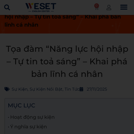
0
Trang chủ
Tin tức
Tọa đàm “Năng lực
hội nhập – Tự tin toả sáng” – Khai phá bản
lĩnh cá nhân
Tọa đàm “Năng lực hội nhập
– Tự tin toả sáng” – Khai phá
bản lĩnh cá nhân
Sự Kiện
,
Sự Kiện Nổi Bật
,
Tin Tức
27/11/2025
MỤC LỤC
Hoạt động sự kiện
Ý nghĩa sự kiện