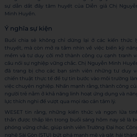
sự dẫn dắt đầy tâm huyết của Diễn giả Chị Nguyễ
Minh Huyền.
Ý nghĩa sự kiện
Buổi chia sẻ không chỉ dừng lại ở các kiến thức l
thuyết, mà còn mở ra tầm nhìn về việc biến kỹ năn
mềm và tư duy cởi mở thành công cụ cạnh tranh v
cầu nối sự nghiệp vững chắc. Chị Nguyễn Minh Huyề
đã trang bị cho các bạn sinh viên những tư duy v
chiến thuật thực tế để tự tin bước vào môi trường là
việc chuyên nghiệp. Nhấn mạnh rằng, thành công củ
người trẻ nằm ở khả năng linh hoạt ứng dụng và năn
lực thích nghi để vượt qua mọi rào cản tâm lý.
WESET tin rằng, những kiến thức và ngọn lửa tin
thần được thắp lên trong buổi sáng hôm nay sẽ là b
phóng vững chắc, giúp sinh viên Trường Đại học Côn
nghệ Sài Gòn (STU) bứt phá mạnh mẽ và gặt hái thàn