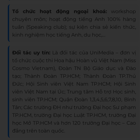
Tổ chức hoạt động ngoại khoá:
workshop
chuyên môn; hoạt động tiếng Anh 100% hàng
tuần (Speaking club); sự kiện chia sẻ kiến thức,
kinh nghiệm học tiếng Anh, du học,…
Đối tác uy tín:
Là đối tác của UniMedia – đơn vị
tổ chức cuộc thi Hoa hậu Hoàn vũ Việt Nam (Miss
Cosmo Vietnam), Đoàn TN Bộ Giáo dục và Đào
tạo; Thành Đoàn TP.HCM; Thành Đoàn TP.Thủ
Đức; Hội Sinh viên Việt Nam TP.HCM; Hội Sinh
viên Việt Nam tại Úc; Trung tâm Hỗ trợ Học sinh,
sinh viên TP.HCM; Quận Đoàn 1,3,4,5,6,7,8,10, Bình
Tân; Các trường ĐH như trường Đại học Sư phạm
TP.HCM, trường Đại học Luật TP.HCM, trường Đại
học Mở TP.HCM và hơn 120 trường Đại học – Cao
đẳng trên toàn quốc.