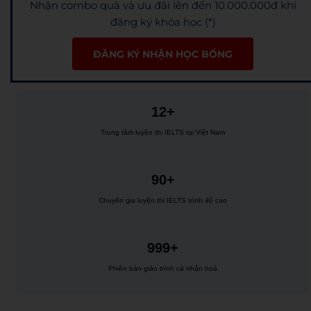
Nhận combo quà và ưu đãi lên đến 10.000.000đ khi
đăng ký khóa học (*)
ĐĂNG KÝ NHẬN HỌC BỔNG
12+
Trung tâm luyện thi IELTS tại Việt Nam
90+
Chuyên gia luyện thi IELTS trình độ cao
999+
Phiên bản giáo trình cá nhân hoá