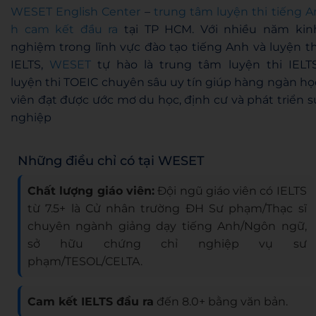
WESET English Center
–
trung tâm luyện thi tiếng A
h cam kết đầu ra
tại TP HCM. Với nhiều năm kin
nghiệm trong lĩnh vực đào tạo tiếng Anh và luyện th
IELTS,
WESET
tự hào là trung tâm luyện thi IELTS
luyện thi TOEIC chuyên sâu uy tín giúp hàng ngàn họ
viên đạt được ước mơ du học, định cư và phát triển s
nghiệp
Những điều chỉ có tại WESET
Chất lượng giáo viên:
Đội ngũ giáo viên có IELTS
từ 7.5+ là Cử nhân trường ĐH Sư phạm/Thạc sĩ
chuyên ngành giảng dạy tiếng Anh/Ngôn ngữ,
sở hữu chứng chỉ nghiệp vụ sư
phạm/TESOL/CELTA.
Cam kết IELTS đầu ra
đến 8.0+ bằng văn bản.