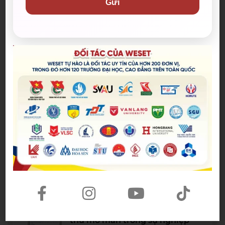
Gửi
Bài viết mới nhất
Spider-Man: Brand New Day – Bộ
phim được kỳ vọng đưa MCU trở
lại thời kỳ đỉnh cao
04/08/2026
The Odyssey lập kỷ lục doanh
thu mở màn trong sự nghiệp