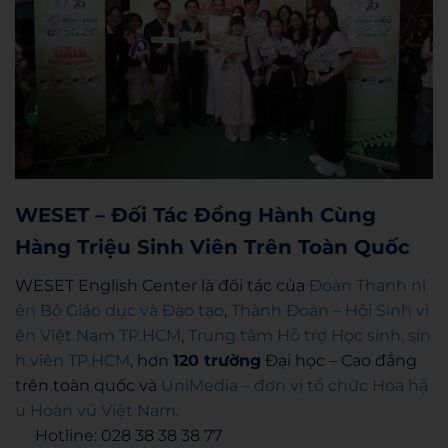
WESET – Đối Tác Đồng Hành Cùng
Hàng Triệu Sinh Viên Trên Toàn Quốc
WESET English Center là đối tác của
Đoàn Thanh ni
ên Bộ Giáo dục và Đào tạo
,
Thành Đoàn – Hội Sinh vi
ên Việt Nam TP.HCM
,
Trung tâm Hỗ trợ Học sinh, sin
h viên TP.HCM
, hơn
120 trường
Đại học – Cao đẳng
trên toàn quốc và
UniMedia – đơn vị tổ chức Hoa hậ
u Hoàn vũ Việt Nam
.
Hotline: 028 38 38 38 77