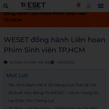
0
Trang chủ
Tin tức
Sự kiện
WESET
đồng hành Liên hoan Phim Sinh viên
TP.HCM
WESET đồng hành Liên hoan
Phim Sinh viên TP.HCM
Sự Kiện
,
Sự Kiện Nổi Bật
14/04/2025
MỤC LỤC
Tôn Vinh Đam Mê & Tài Năng Của Thế Hệ Trẻ
65 Suất Học Bổng Từ WESET – Hành Trang Vữ
ng Chắc Cho Tương Lai
Tri Thức Là Chìa Khóa – Tiếng Anh Là Cầu Nối