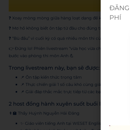
ĐĂNG 
PHÍ
❓ Xoay mòng mòng giữa hàng loạt dạng đề khó
❓ Mơ hồ không biết ôn tập từ đâu cho đúng trọng tâm
❓ “Bù đầu” vì cuối kỳ có quá nhiều môn thi cùng lúc
👉 Đừng lo! Phiên livestream “vừa học vừa chơi” sắp tới đâ
bước vào phòng thi môn Anh 💪
Trong livestream này, bạn sẽ được:
📌 Ôn tập kiến thức trọng tâm
📌 Thực chiến giải 1 số câu khó cùng giáo viên
📌 Giải đáp thắc mắc trực tiếp từ các bạn
2 host đồng hành xuyên suốt buổi live lần này 
👨‍🏫 Thầy Huỳnh Nguyễn Hải Đăng
✨ Giáo viên tiếng Anh tại WESET English Center