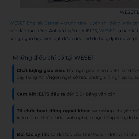
WESET E
WESET English Center
–
trung tâm luyện thi tiếng Anh ca
vực đào tạo tiếng Anh và luyện thi IELTS,
WESET
tự hào là 
hàng ngàn học viên đạt được ước mơ du học, định cư và phá
Những điều chỉ có tại WESET
Chất lượng giáo viên:
Đội ngũ giáo viên có IELTS từ 7
dạy tiếng Anh/Ngôn ngữ, sở hữu chứng chỉ nghiệp vụ 
Cam kết IELTS đầu ra
đến 8.0+ bằng văn bản.
Tổ chức hoạt động ngoại khoá:
workshop chuyên môn
kiện chia sẻ kiến thức, kinh nghiệm học tiếng Anh, du h
Đối tác uy tín:
Là đối tác của UniMedia – đơn vị tổ ch