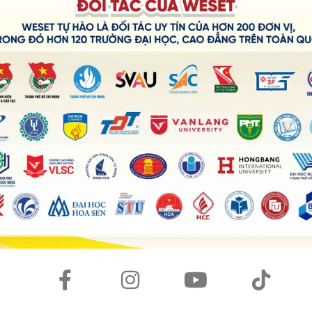
i Gòn
xò, hấp dẫn từ WESET sẽ dành riêng cho các bạn theo dõi và
của WESET English Center
có quà mang về 🎁
Anh cam kết đầu ra