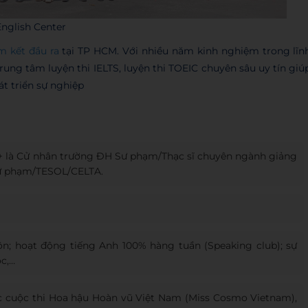
nglish Center
m kết đầu ra
tại TP HCM. Với nhiều năm kinh nghiệm trong lĩn
trung tâm luyện thi IELTS, luyện thi TOEIC chuyên sâu uy tín giú
t triển sự nghiệp
.5+ là Cử nhân trường ĐH Sư phạm/Thạc sĩ chuyên ngành giảng
sư phạm/TESOL/CELTA.
; hoạt động tiếng Anh 100% hàng tuần (Speaking club); sự
ọc,…
ức cuộc thi Hoa hậu Hoàn vũ Việt Nam (Miss Cosmo Vietnam),