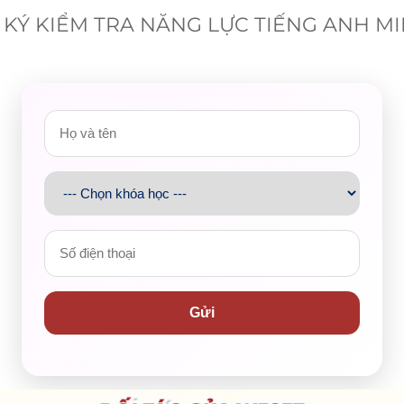
KÝ KIỂM TRA NĂNG LỰC TIẾNG ANH M
y của WESET sẽ giúp bạn gỡ rối, nắm chắc trọng tâm và tự tin
Gửi
chính là 2 giáo viên tại WESET: