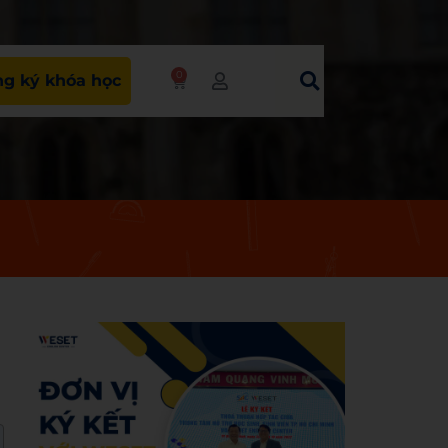
0
g ký khóa học