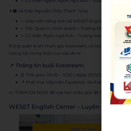
✨ Cử nhân ngành Ngôn ngữ Anh – Trường Đại học Sà
👨‍🏫 Và thầy Nguyễn Châu Thanh Tùng
✨ Giáo viên tiếng Anh tại WESET English Center
✨ ThS. Quản trị Kinh doanh – Trường Đại học Hoa Sen
✨ Cử nhân Ngôn ngữ Anh – Trường Đại học Sài Gòn
Đừng quên là khi tham gia livestream, cơ hội nhận quà xịn 
tương tác trong buổi live nữa đó 👀
📌 Thông tin buổi livestream:
⏰ Thời gian: 09:00 – 10:30 | Ngày 20/12/2025
📍 Phát trực tiếp trên Facebook, YouTube và TikTok 
👉 THAM GIA NGAY để vừa học chắc, giải đề mượt, lại còn 
WESET English Center – Luyện thi tiếng 