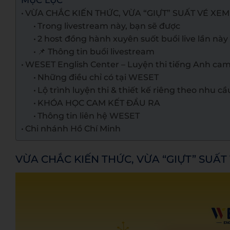
MỤC LỤC
VỪA CHẮC KIẾN THỨC, VỪA “GIỰT” SUẤT VÉ XE
Trong livestream này, bạn sẽ được
2 host đồng hành xuyên suốt buổi live lần này 
📌 Thông tin buổi livestream
WESET English Center – Luyện thi tiếng Anh cam
Những điều chỉ có tại WESET
Lộ trình luyện thi & thiết kế riêng theo nhu cầ
KHÓA HỌC CAM KẾT ĐẦU RA
Thông tin liên hệ WESET
Chi nhánh Hồ Chí Minh
VỪA CHẮC KIẾN THỨC, VỪA “GIỰT” SUẤT