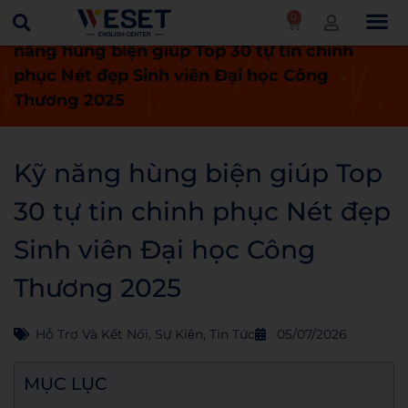
0
Trang chủ
Tin tức
Sự kiện
Kỹ
năng hùng biện giúp Top 30 tự tin chinh
phục Nét đẹp Sinh viên Đại học Công
Thương 2025
Kỹ năng hùng biện giúp Top
30 tự tin chinh phục Nét đẹp
Sinh viên Đại học Công
Thương 2025
Hỗ Trợ Và Kết Nối
,
Sự Kiện
,
Tin Tức
05/07/2026
MỤC LỤC