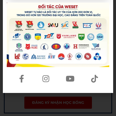
✅ Đội ngũ giáo viên có điểm IELTS trung bình từ
8.0+, có chứng chỉ sư phạm/ TESOL/ CELTA
Nhận combo quà và ưu đãi lên đến 10.000.000đ
khi đăng ký khóa học (*)
ĐĂNG KÝ NHẬN HỌC BỔNG