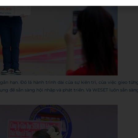
n hạn. Đó là hành trình dài của sự kiên trì, của việc gieo từn
ng để sẵn sàng hội nhập và phát triển. Và WESET luôn sẵn sàn