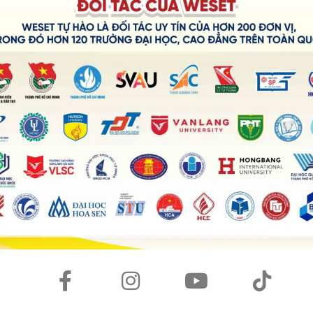
hững nguồn động viên như một lời khích lệ cho hành trình rè
 niềm tin để bước vững hơn trong chặng đường trưởng thành củ