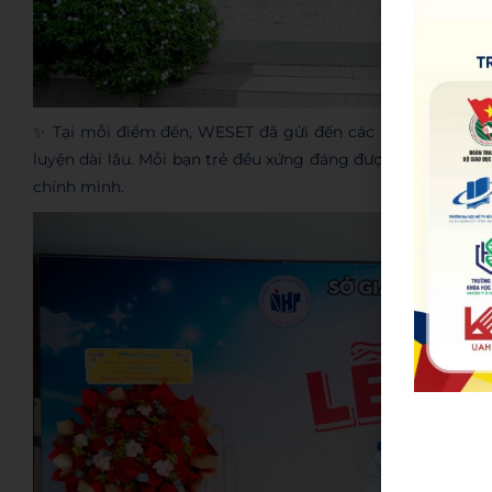
✨ Tại mỗi điểm đến, WESET đã gửi đến các bạn học sinh n
luyện dài lâu. Mỗi bạn trẻ đều xứng đáng được tiếp thêm
chính mình.