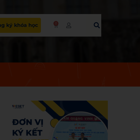
0
g ký khóa học