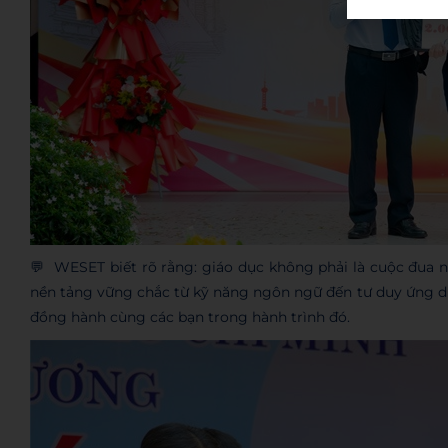
💬 WESET biết rõ rằng: giáo dục không phải là cuộc đua ngắ
nền tảng vững chắc từ kỹ năng ngôn ngữ đến tư duy ứng dụ
đồng hành cùng các bạn trong hành trình đó.