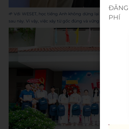
ĐĂNG 
🌱 Với WESET, học tiếng Anh không dừng lại ở kỹ năng, mà
PHÍ
sau này. Vì vậy, việc xây từ gốc đúng và vững luôn là điều 