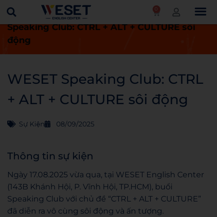
0
Trang chủ
Tin tức
Sự kiện
WESET
Speaking Club: CTRL + ALT + CULTURE sôi
động
WESET Speaking Club: CTRL
+ ALT + CULTURE sôi động
Sự Kiện
08/09/2025
Thông tin sự kiện
Ngày 17.08.2025 vừa qua, tại WESET English Center
(143B Khánh Hội, P. Vĩnh Hội, TP.HCM), buổi
Speaking Club với chủ đề “CTRL + ALT + CULTURE”
đã diễn ra vô cùng sôi động và ấn tượng.