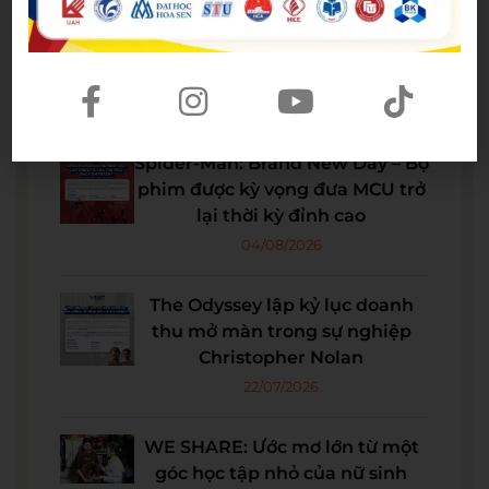
Bài viết mới nhất
Spider-Man: Brand New Day – Bộ
phim được kỳ vọng đưa MCU trở
lại thời kỳ đỉnh cao
04/08/2026
The Odyssey lập kỷ lục doanh
thu mở màn trong sự nghiệp
Christopher Nolan
22/07/2026
WE SHARE: Ước mơ lớn từ một
góc học tập nhỏ của nữ sinh