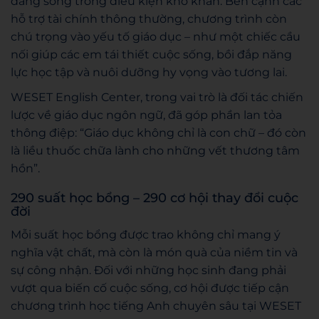
đang sống trong điều kiện khó khăn. Bên cạnh các
hỗ trợ tài chính thông thường, chương trình còn
chú trọng vào yếu tố giáo dục – như một chiếc cầu
nối giúp các em tái thiết cuộc sống, bồi đắp năng
lực học tập và nuôi dưỡng hy vọng vào tương lai.
WESET English Center, trong vai trò là đối tác chiến
lược về giáo dục ngôn ngữ, đã góp phần lan tỏa
thông điệp: “Giáo dục không chỉ là con chữ – đó còn
là liều thuốc chữa lành cho những vết thương tâm
hồn”.
290 suất học bổng – 290 cơ hội thay đổi cuộc
đời
Mỗi suất học bổng được trao không chỉ mang ý
nghĩa vật chất, mà còn là món quà của niềm tin và
sự công nhận. Đối với những học sinh đang phải
vượt qua biến cố cuộc sống, cơ hội được tiếp cận
chương trình học tiếng Anh chuyên sâu tại WESET