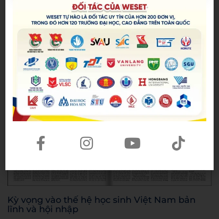
bất kỳ hoàn cảnh nào, đều được tiếp cận với một
nền giáo dục chất lượng, nhân văn và đầy cảm
hứng.
Kỳ vọng vào thế hệ học sinh Việt Nam bản
lĩnh và hội nhập