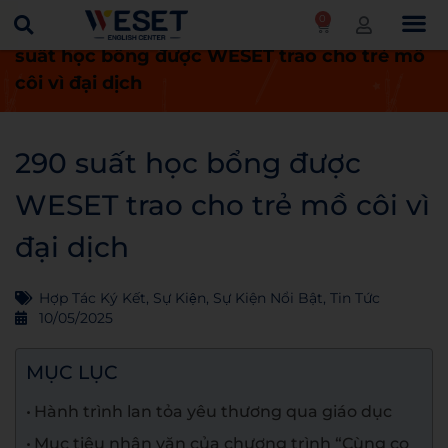
0
Trang chủ
Tin tức
Sự kiện
290
suất học bổng được WESET trao cho trẻ mồ
côi vì đại dịch
290 suất học bổng được
WESET trao cho trẻ mồ côi vì
đại dịch
Hợp Tác Ký Kết
,
Sự Kiện
,
Sự Kiện Nổi Bật
,
Tin Tức
10/05/2025
MỤC LỤC
Hành trình lan tỏa yêu thương qua giáo dục
Mục tiêu nhân văn của chương trình “Cùng co